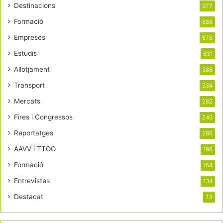
Destinacions
977
Formació
688
Empreses
576
Estudis
631
Allotjament
388
Transport
334
Mercats
282
Fires i Congressos
243
Reportatges
288
AAVV i TTOO
198
Formació
164
Entrevistes
134
Destacat
13