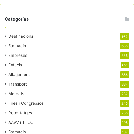
Categorías
Destinacions
977
Formació
688
Empreses
576
Estudis
631
Allotjament
388
Transport
334
Mercats
282
Fires i Congressos
243
Reportatges
288
AAVV i TTOO
198
Formació
164