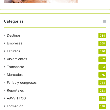
Categorías
Destinos
934
Empresas
568
Estudios
396
Alojamientos
382
Transporte
324
Mercados
275
Ferias y congresos
234
Reportajes
223
AAVV TTOO
184
Formación
128