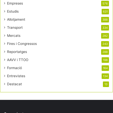
Empreses
576
Estudis
631
Allotjament
388
Transport
334
Mercats
282
Fires i Congressos
243
Reportatges
288
AAVV i TTOO
198
Formació
164
Entrevistes
134
Destacat
13