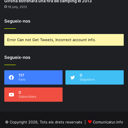
Girona estrenarà una fira de càmping el 2013
19 juny, 2012
Segueix-nos
Error Can not Get Tweets, Incorrect account info.
Segueix-nos
117
0
Fans
Seguidors
0
Subscribers
© Copyright 2026, Tots els drets reservats |
Comunicatur.info