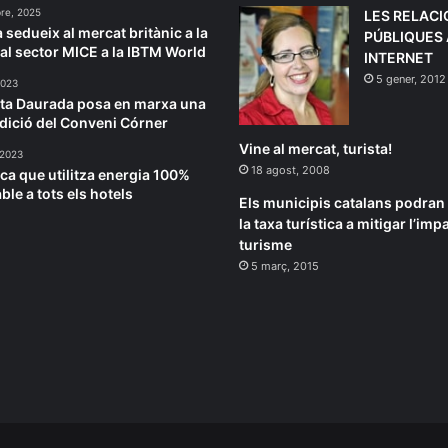
re, 2025
LES RELACI
 sedueix al mercat britànic a la
PÚBLIQUES 
al sector MICE a la IBTM World
INTERNET
5 gener, 2012
2023
ta Daurada posa en marxa una
dició del Conveni Córner
Vine al mercat, turista!
 2023
18 agost, 2008
ca que utilitza energia 100%
ble a tots els hotels
Els municipis catalans podran
la taxa turística a mitigar l’imp
turisme
5 març, 2015