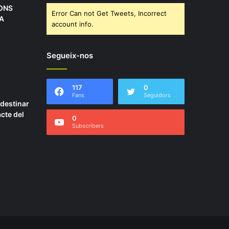
ONS
Error Can not Get Tweets, Incorrect
A
account info.
Segueix-nos
117
0
Fans
Seguidors
 destinar
acte del
0
Subscribers