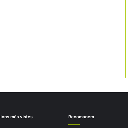
ions més vistes
Recomanem