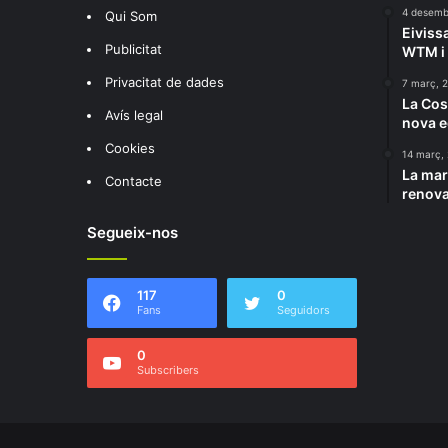
4 desemb
Qui Som
Eivissa
Publicitat
WTM i 
Privacitat de dades
7 març, 
La Cos
Avís legal
nova e
Cookies
14 març,
La mar
Contacte
renova
Segueix-nos
117
0
Fans
Seguidors
0
Subscribers