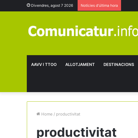
Divendres, agost 7 2026
Notícies d'última hora
AAVV I TTOO
ALLOTJAMENT
DESTINACIONS
Home
/
productivitat
productivitat