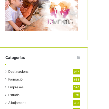
Categorías
Destinacions
977
Formació
688
Empreses
576
Estudis
631
Allotjament
388