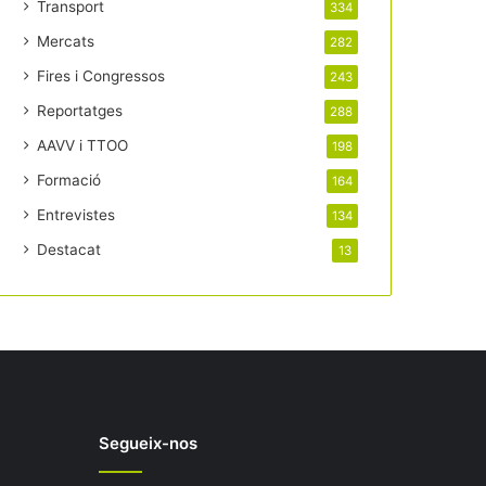
Transport
334
Mercats
282
Fires i Congressos
243
Reportatges
288
AAVV i TTOO
198
Formació
164
Entrevistes
134
Destacat
13
Segueix-nos