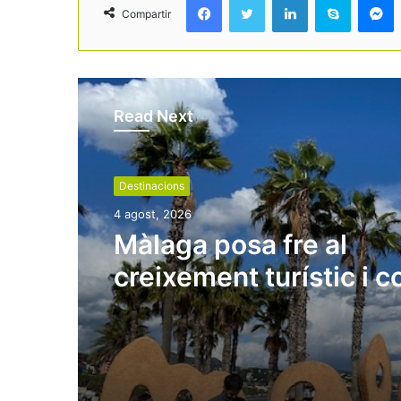
Compartir
Read Next
Destinacions
4 agost, 2026
Màlaga posa fre al
creixement turístic i 
nous hotels en sòl
residencial