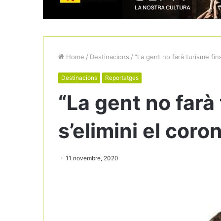
Home
/
Destinacions
/
“La gent no farà turisme fins
Destinacions
Reportatges
“La gent no farà
s’elimini el coro
11 novembre, 2020