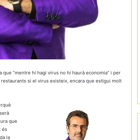
ia que “mentre hi hagi virus no hi haurà economia” i per
 restaurants si el virus existeix, encara que estigui molt
perquè
 serà
gura que
t és
da la