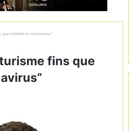
 que s’elimini el coronavirus”
 turisme fins que
navirus”