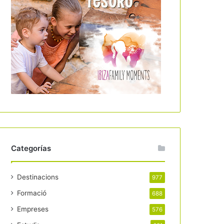
Categorías
Destinacions
977
Formació
688
Empreses
576