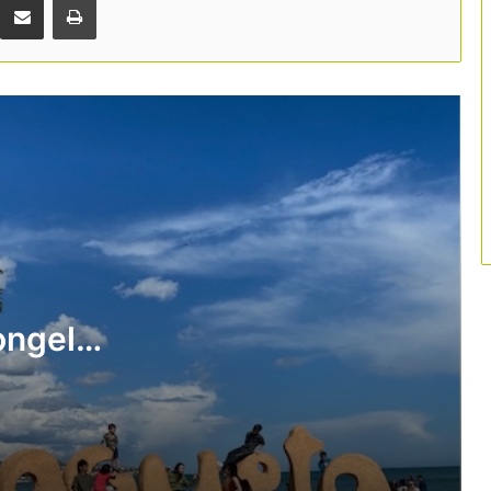
arreu del territori
Forta inversió privada a Girona: hotels i
restaurants destinen més de 177
milions a modernitzar-se
“Gestionar millor és més important que
créixer més”
Catalunya situa la cultura al centre de
la seva promoció turística
internacional amb una campanya de 5
milions d’euros
congela
Deltebre aposta pel turisme vinculat al
sector primari amb 37 noves
experiències
El Vallès Oriental aposta pel
cicloturisme amb una ruta gravel de
343 quilòmetres