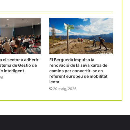
a el sector a adherir-
El Berguedà impulsa la
istema de Gestió de
renovació de la seva xarxa de
c Intel·ligent
camins per convertir-se en
referent europeu de mobilitat
26
lenta
20 maig, 2026