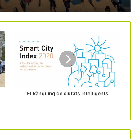
Les 9 rutes del vi catalanes creen la
Xarxa de Rutes del Vi de Catalunya
La taxa turística s’obre pas a les
destinacions del nord d’Espanya
Les platges sense fum ja arriben a
prop del 80% del litoral barceloní
El Rànquing de ciutats intel·ligents