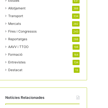
Estudis
631
Allotjament
388
Transport
334
Mercats
282
Fires i Congressos
243
Reportatges
288
AAVV i TTOO
198
Formació
164
Entrevistes
134
Destacat
13
Notícies Relacionades