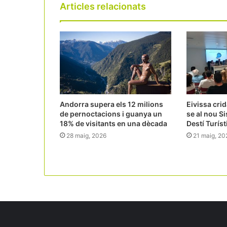
Articles relacionats
Andorra supera els 12 milions
Eivissa crid
de pernoctacions i guanya un
se al nou S
18% de visitants en una dècada
Destí Turísti
28 maig, 2026
21 maig, 20