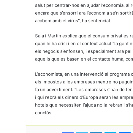
salut per centrar-nos en ajudar l’economia, al 
encara que s’ensorri ara l’economia se’n sortirà
acabem amb el virus”, ha sentenciat.
Sala i Martín explica que el consum privat es r
quan hi ha crisi i en el context actual “la gent n
els negocis s’enfonsen, i especialment ara pel 
aquells que es basen en el contacte humà, com
L’economista, en una intervenció al programa d
els impostos a les empreses mentre no puguin fe
fa un advertiment: “Les empreses s’han de fer 
i qui rebrà els diners d’Europa seran les empr
hotels que necessiten l’ajuda no la rebran i s’ha
conclòs.
Facebook
Twitter
LinkedIn
Skype
Messenger