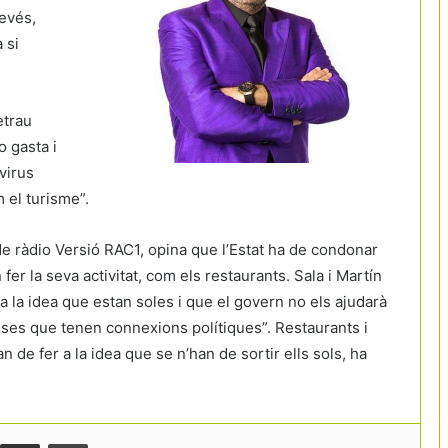
revés,
 si
etrau
o gasta i
virus
 el turisme”.
e ràdio Versió RAC1, opina que l’Estat ha de condonar
r la seva activitat, com els restaurants. Sala i Martín
a la idea que estan soles i que el govern no els ajudarà
Màlaga posa fre al creixement turístic i
eses que tenen connexions polítiques”. Restaurants i
congela nous hotels en sòl residencial
n de fer a la idea que se n’han de sortir ells sols, ha
Catalunya tanca la major inversió en
turisme sostenible dels últims anys
amb 206 milions d’euros desplegats
Comparteix per correu electrònic
Print