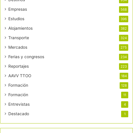
934
Empresas
568
Estudios
396
Alojamientos
382
Transporte
324
Mercados
275
Ferias y congresos
234
Reportajes
223
AAVV TTOO
184
Formación
128
Formación
11
Entrevistas
4
Destacado
1