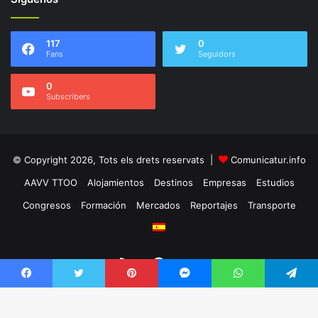
117
0
Fans
Seguidors
0
Subscribers
© Copyright 2026, Tots els drets reservats |
Comunicatur.info
AAVV TTOO
Alojamientos
Destinos
Empresas
Estudios
Congresos
Formación
Mercados
Reportajes
Transporte
RSS
Facebook
Twitter
Facebook
Twitter
Pinterest
Messenger
WhatsApp
Telegram