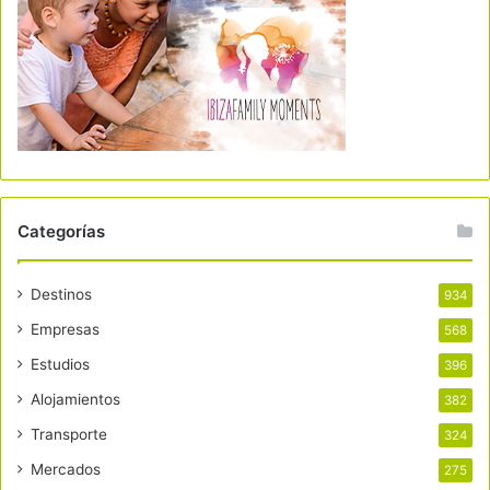
Categorías
Destinos
934
Empresas
568
Estudios
396
Alojamientos
382
Transporte
324
Mercados
275