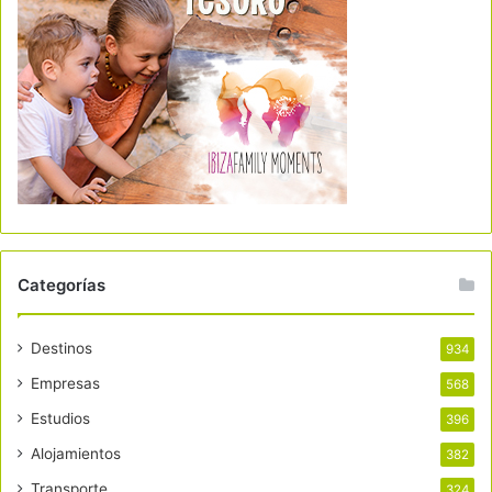
Categorías
Destinos
934
Empresas
568
Estudios
396
Alojamientos
382
Transporte
324