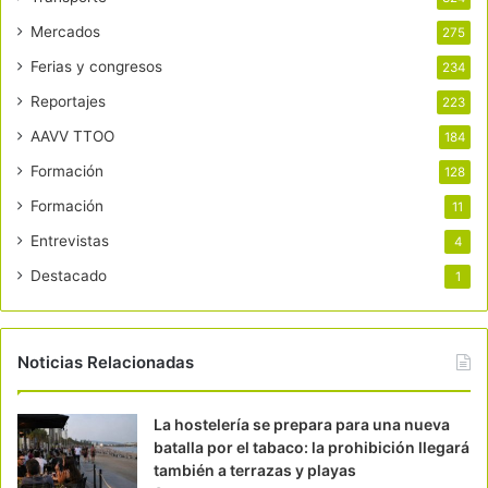
Mercados
275
Ferias y congresos
234
Reportajes
223
AAVV TTOO
184
Formación
128
Formación
11
Entrevistas
4
Destacado
1
Noticias Relacionadas
La hostelería se prepara para una nueva
batalla por el tabaco: la prohibición llegará
también a terrazas y playas