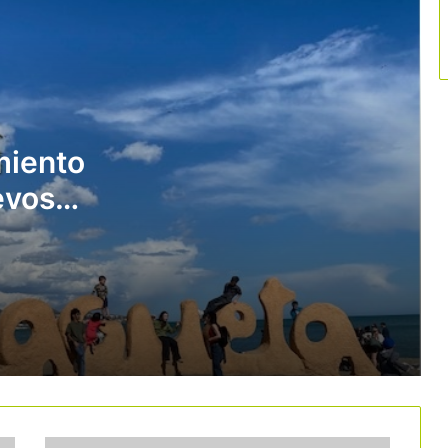
Cataluña sitúa la cultura en el centro
de su promoción turística internacional
con una campaña de 5 millones de
euros
Deltebre impulsa el turismo ligado al
sector primario con 37 nuevas
experiencias
miento
evos
El Vallès Oriental apuesta por el
cicloturismo con una ruta gravel de
encial
343 kilómetros
Las 9 rutas del vino catalanas crean la
Red de Rutas del Vino de Cataluña
La tasa turística se abre paso en los
destinos del norte de España