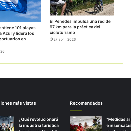
El Penedès impulsa una red de
97 km para la práctica del
ntiene 101 playas
cicloturismo
 Azul y lidera los
 portuarios en
27 abril, 2026
026
ciones más vistas
Recomendados
¿Qué revolucionará
“Medidas arb
la industria turística
e insensatas