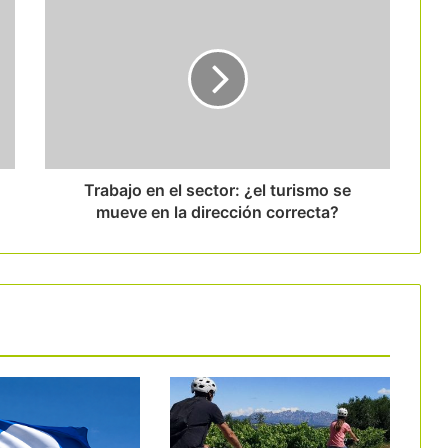
Andorra supera los 12 millones de
pernoctaciones y gana un 18% de
visitantes en una década
Ibiza llama al sector a adherirse al
nuevo Sistema de Gestión de Destino
Turístico Inteligente
Trabajo en el sector: ¿el turismo se
mueve en la dirección correcta?