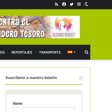
RSS
Facebook
Twitter
Barra
Switch
lateral
skin
Buscar
OS
REPORTAJES
TRANSPORTE
Suscribete a nuestro boletin