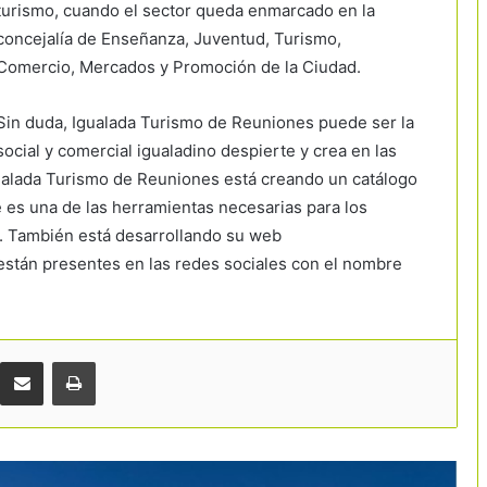
turismo, cuando el sector queda enmarcado en la
concejalía de Enseñanza, Juventud, Turismo,
Comercio, Mercados y Promoción de la Ciudad.
Sin duda, Igualada Turismo de Reuniones puede ser la
social y comercial igualadino despierte y crea en las
ualada Turismo de Reuniones está creando un catálogo
e es una de las herramientas necesarias para los
Málaga frena su crecimiento turístico y
n. También está desarrollando su web
congela nuevos hoteles en suelo
a están presentes en las redes sociales con el nombre
residencial
Fuerte inversión privada en Girona:
hoteles y restaurantes destinan más
de 177 millones a renovarse
Comparteix per correu electrònic
Imprimir
«Gestionar mejor es más importante
que crecer más»