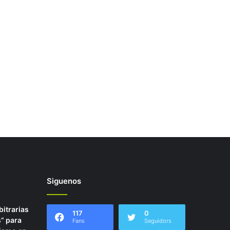
Siguenos
itrarias
117
0
” para
Fans
Seguidors