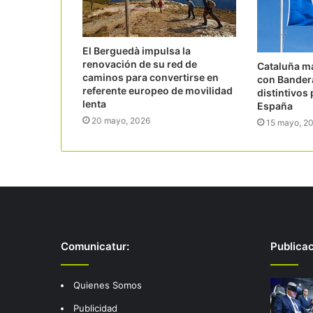
El Berguedà impulsa la
renovación de su red de
Cataluña ma
caminos para convertirse en
con Bandera
referente europeo de movilidad
distintivos
lenta
España
20 mayo, 2026
15 mayo, 2
Comunicatur:
Publica
Quienes Somos
Publicidad