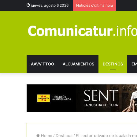
jueves, agosto 6 2026
Notícies d'última hora
AAVV TTOO
ALOJAMIENTOS
DESTINOS
EM
Home
/
Destinos
/
El sector privado de Igualada 