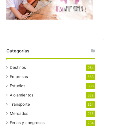
Categorías
Destinos
934
Empresas
568
Estudios
396
Alojamientos
382
Transporte
324
Mercados
275
Ferias y congresos
234