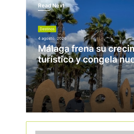
Read Next
Destinos
4 agosto, 2026
Málaga frena su creci
turístico y congela nu
hoteles en suelo resid