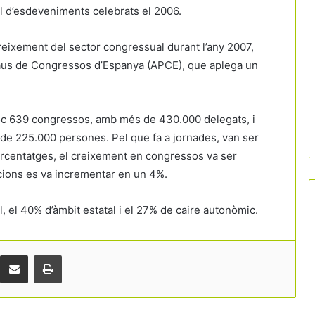
al d’esdeveniments celebrats el 2006.
reixement del sector congressual durant l’any 2007,
laus de Congressos d’Espanya (APCE), que aplega un
 lloc 639 congressos, amb més de 430.000 delegats, i
 de 225.000 persones. Pel que fa a jornades, van ser
rcentatges, el creixement en congressos va ser
cions es va incrementar en un 4%.
l, el 40% d’àmbit estatal i el 27% de caire autonòmic.
Comparteix per correu electrònic
Print