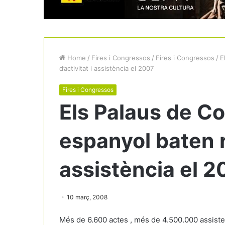
Home
/
Fires i Congressos
/
Fires i Congressos
/
E
d’activitat i assistència el 2007
Fires i Congressos
Els Palaus de Co
espanyol baten r
assistència el 2
10 març, 2008
Més de 6.600 actes , més de 4.500.000 assisten