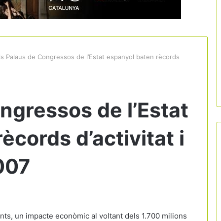
ls Palaus de Congressos de l’Estat espanyol baten rècords
ngressos de l’Estat
ècords d’activitat i
007
ts, un impacte econòmic al voltant dels 1.700 milions