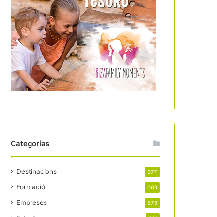
Categorías
Destinacions
977
Formació
688
Empreses
576