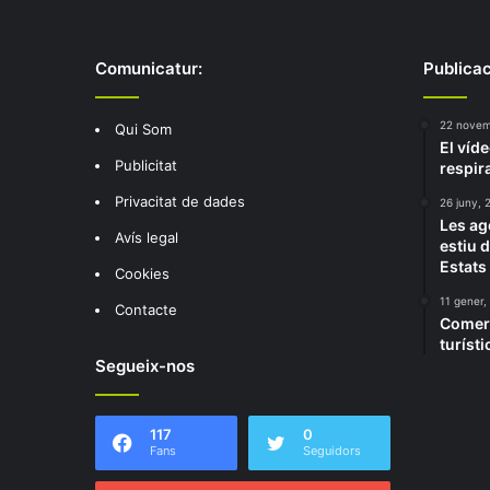
Comunicatur:
Publicac
22 novem
Qui Som
El víde
Publicitat
respir
Privacitat de dades
26 juny, 
Les ag
Avís legal
estiu d
Estats
Cookies
11 gener,
Contacte
Comerç
turíst
Segueix-nos
117
0
Fans
Seguidors