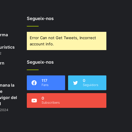
Segueix-nos
orma
Error Can not Get Tweets, Incorrect
account info.
urístics
2
Segueix-nos
ern
117
0
mana la
Fans
Seguidors
de
vigor del
0
Subscribers
1
 2024