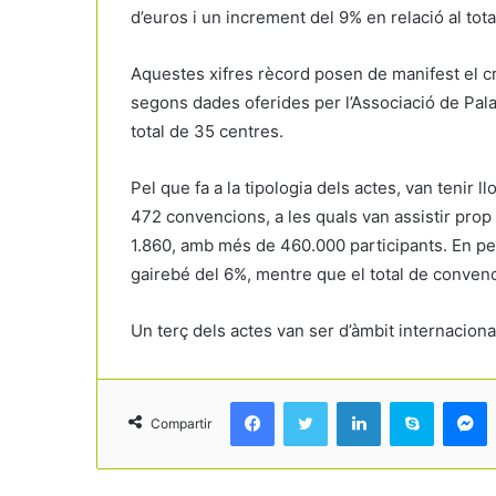
d’euros i un increment del 9% en relació al tot
Aquestes xifres rècord posen de manifest el c
segons dades oferides per l’Associació de Pa
total de 35 centres.
Pel que fa a la tipologia dels actes, van tenir
472 convencions, a les quals van assistir prop
1.860, amb més de 460.000 participants. En pe
gairebé del 6%, mentre que el total de conven
Un terç dels actes van ser d’àmbit internaciona
Facebook
Twitter
LinkedIn
Skype
Messenger
Compartir