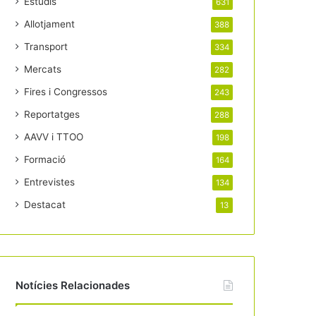
Estudis
631
Allotjament
388
Transport
334
Mercats
282
Fires i Congressos
243
Reportatges
288
AAVV i TTOO
198
Formació
164
Entrevistes
134
Destacat
13
Notícies Relacionades