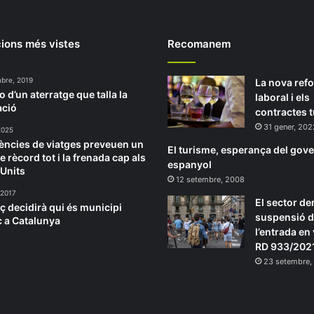
ions més vistes
Recomanem
bre, 2019
La nova ref
o d’un aterratge que talla la
laboral i els
ació
contractes t
31 gener, 202
2025
ències de viatges preveuen un
El turisme, esperança del gov
e rècord tot i la frenada cap als
espanyol
 Units
12 setembre, 2008
 2017
El sector de
 decidirà qui és municipi
suspensió 
ic a Catalunya
l’entrada en 
RD 933/202
23 setembre,