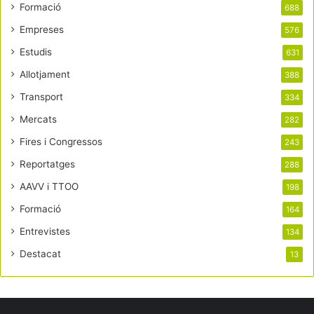
Formació
688
Empreses
576
Estudis
631
Allotjament
388
Transport
334
Mercats
282
Fires i Congressos
243
Reportatges
288
AAVV i TTOO
198
Formació
164
Entrevistes
134
Destacat
13