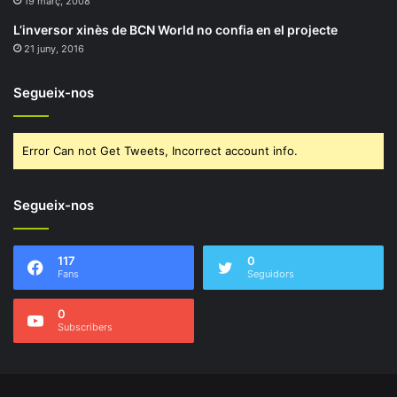
19 març, 2008
L’inversor xinès de BCN World no confia en el projecte
21 juny, 2016
Segueix-nos
Error Can not Get Tweets, Incorrect account info.
Segueix-nos
117
0
Fans
Seguidors
0
Subscribers