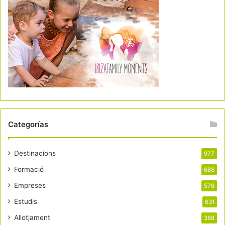
Categorías
Destinacions
977
Formació
688
Empreses
576
Estudis
631
Allotjament
388