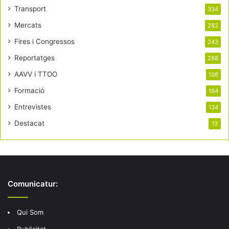
Transport
334
Mercats
282
Fires i Congressos
243
Reportatges
288
AAVV i TTOO
198
Formació
164
Entrevistes
134
Destacat
13
Comunicatur:
Qui Som
Publicitat