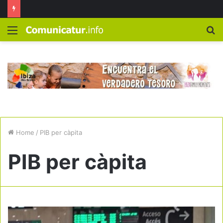
Menú
B
Home
/
PIB per càpita
PIB per càpita