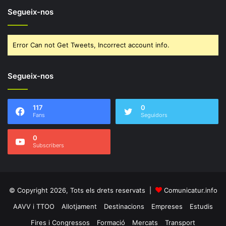
Segueix-nos
Error Can not Get Tweets, Incorrect account info.
Segueix-nos
117
0
Fans
Seguidors
0
Subscribers
© Copyright 2026, Tots els drets reservats |
Comunicatur.info
AAVV i TTOO
Allotjament
Destinacions
Empreses
Estudis
Fires i Congressos
Formació
Mercats
Transport