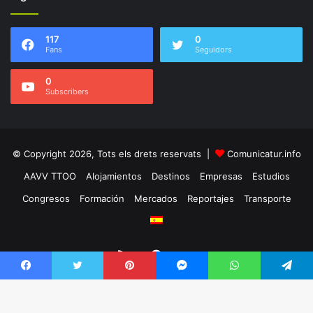
117
0
Fans
Seguidors
0
Subscribers
© Copyright 2026, Tots els drets reservats |
Comunicatur.info
AAVV TTOO
Alojamientos
Destinos
Empresas
Estudios
Congresos
Formación
Mercados
Reportajes
Transporte
RSS
Facebook
Twitter
Facebook
Twitter
Pinterest
Messenger
WhatsApp
Telegram