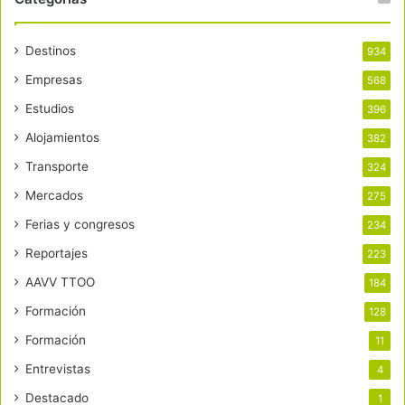
Destinos
934
Empresas
568
Estudios
396
Alojamientos
382
Transporte
324
Mercados
275
Ferias y congresos
234
Reportajes
223
AAVV TTOO
184
Formación
128
Formación
11
Entrevistas
4
Destacado
1