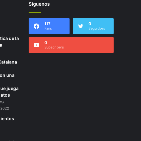
Siguenos
117
0
Fans
Seguidors
ica de la
0
a
Subscribers
Catalana
con una
que juega
matos
es
, 2022
mientos