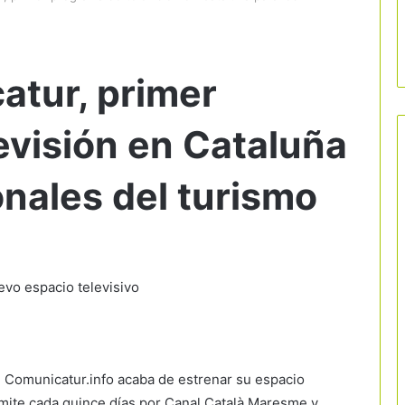
tur, primer
evisión en Cataluña
onales del turismo
evo espacio televisivo
al Comunicatur.info acaba de estrenar su espacio
emite cada quince días por Canal Català Maresme y