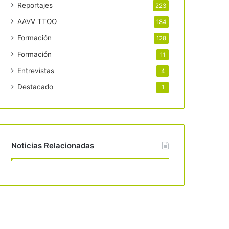
Reportajes
223
AAVV TTOO
184
Formación
128
Formación
11
Entrevistas
4
Destacado
1
Noticias Relacionadas