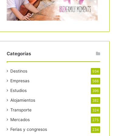
Categorías
Destinos
934
Empresas
568
Estudios
396
Alojamientos
382
Transporte
324
Mercados
275
Ferias y congresos
234