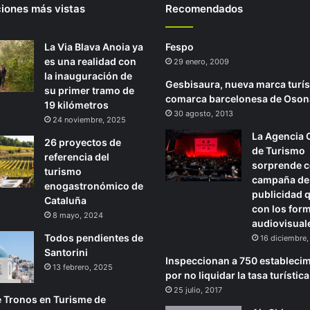
ciones más vistas
Recomendados
La Via Blava Anoia ya
Fespo
es una realidad con
29 enero, 2009
la inauguración de
Gesbisaura, nueva marca turíst
su primer tramo de
comarca barcelonesa de Oson
19 kilómetros
30 agosto, 2013
24 noviembre, 2025
La Agencia 
26 proyectos de
de Turismo
referencia del
sorprende 
turismo
campaña de
enogastronómico de
publicidad 
Cataluña
con los for
8 mayo, 2024
audiovisual
Todos pendientes de
16 diciembre
Santorini
Inspeccionan a 750 estableci
13 febrero, 2025
por no liquidar la tasa turística
25 julio, 2017
 Tronos en Turisme de