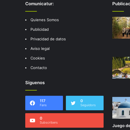
Comunicatur:
Publica
Quienes Somos
Publicidad
Privacidad de datos
Aviso legal
Cookies
Contacto
Síguenos
117
0
Fans
Seguidors
0
Subscribers
Juego de