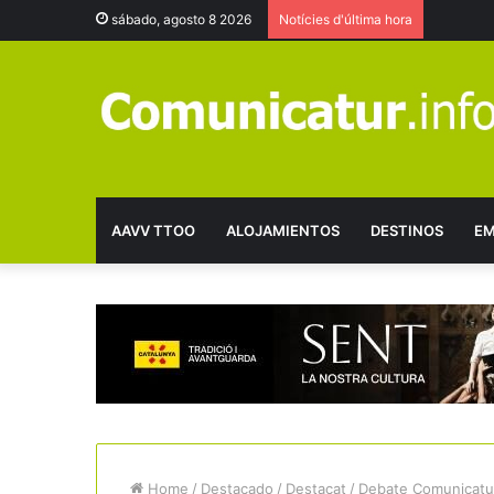
sábado, agosto 8 2026
Notícies d'última hora
AAVV TTOO
ALOJAMIENTOS
DESTINOS
EM
Home
/
Destacado
/
Destacat
/
Debate Comunicatur,