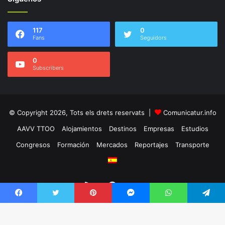
117
0
Fans
Seguidors
0
Subscribers
© Copyright 2026, Tots els drets reservats |
Comunicatur.info
AAVV TTOO
Alojamientos
Destinos
Empresas
Estudios
Congresos
Formación
Mercados
Reportajes
Transporte
RSS
Facebook
Twitter
Facebook
Twitter
Pinterest
Messenger
WhatsApp
Telegram