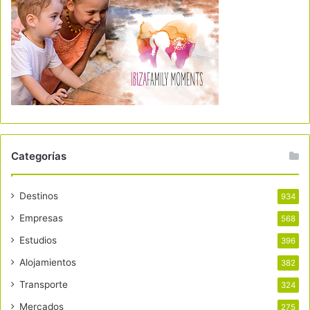
Categorías
Destinos
934
Empresas
568
Estudios
396
Alojamientos
382
Transporte
324
Mercados
275