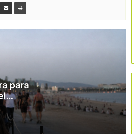
profesionales
Comparteix per correu electrònic
Imprimir
El turismo quiere romper el estigma de
la precariedad
El debate sobre el IVA turístico alarma
al sector
La protesta docente pone en riesgo
141 millones de euros del turismo
educativo catalán
ra para
el
La nueva patronal FOET incorpora al
turismo como sector clave de
llegará
Tarragona
layas
Anuncio de un paquete de 15 millones
en ayudas para mejorar la eficiencia