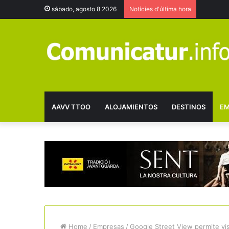
sábado, agosto 8 2026
Notícies d'última hora
AAVV TTOO
ALOJAMIENTOS
DESTINOS
EM
Home
/
Empresas
/
Google Street View permite vis