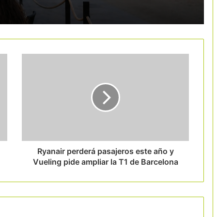
energética del sector turístico
Airbnb lanza su programa de
estancias médicas en España en plena
presión sobre su modelo
El turismo cultural centra las Jornadas
de la Red de Oficinas de Turismo de
Cataluña en Molins de Rei
Jet2holidays supera los 1.500 hoteles
en su colección de alojamientos
sostenibles
Ryanair perderá pasajeros este año y
Vueling pide ampliar la T1 de Barcelona