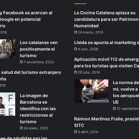
 Facebook se acercan al
La Cocina Catalana aplaza su
Google en potencial
candidatura para ser Patrimoni
rio
Humanidad
2019
24 marzo, 2014
Los catalanes ven
Lleida se apunta al marketing o
positivamente el
4 julio, 2008
turismo
Aplicación móvil 112 de emerg
7 noviembre, 2024
para los turistas que visiten C
 salud del turismo extranjero
28 julio, 2014
uña
La norma de
2019
mL vuelve a
La imagen de
los aeropuer
Barcelona se
UE
identifica con las
12 septiembr
restricciones al
Raimon Martínez Fraile, presid
turismo
SITC
24 enero, 2023
5 abril, 2014
nes de pérdidas por las