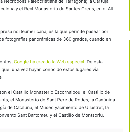
a Necrópolis Paleocristiana de Tarragona; la Cartuja
arcelona y el Real Monasterio de Santes Creus, en el Alt
empresa norteamericana, es la que permite pasear por
s de fotografías panorámicas de 360 grados, cuando en
mentos,
Google ha creado la Web especial
. De esta
s que, una vez hayan conocido estos lugares vía
a.
n el Castillo Monasterio Escornalbou, el Castillo de
La hostelería se prepara para una
ants, el Monasterio de Sant Pere de Rodes, la Canóniga
nueva batalla por el tabaco: la
ía de Cataluña, el Museo yacimiento de Ullastret, la
prohibición llegará también a terrazas
y playas
 Convento Sant Bartomeu y el Castillo de Montsoriu.
El turismo crea empleo, pero el gran
reto sigue siendo encontrar