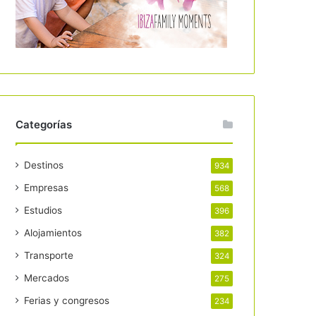
Categorías
Destinos
934
Empresas
568
Estudios
396
Alojamientos
382
Transporte
324
Mercados
275
Ferias y congresos
234