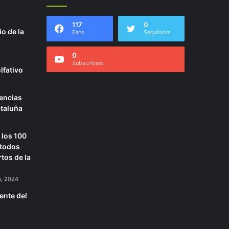
117
0
o de la
Fans
Seguidors
0
Subscribers
lfativo
encias
ataluña
 los 100
 todos
tos de la
e, 2024
ente del