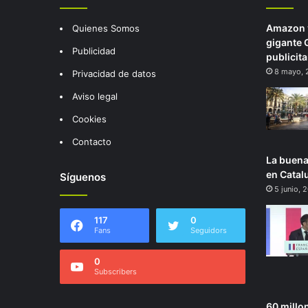
Amazon y
Quienes Somos
gigante 
Publicidad
publicita
8 mayo, 
Privacidad de datos
Aviso legal
Cookies
Contacto
La buena
en Catal
Síguenos
5 junio, 
117
0
Fans
Seguidors
0
Subscribers
60 millo