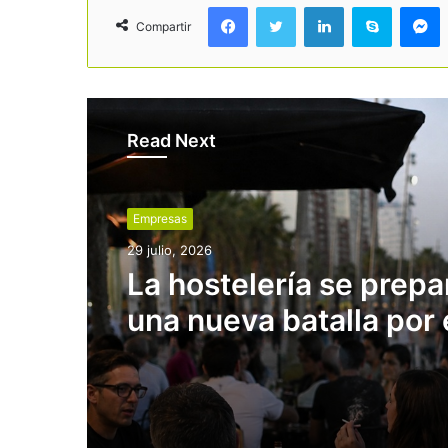
Facebook
Twitter
LinkedIn
Skype
Messenger
Compartir
Read Next
Empresas
29 julio, 2026
La hostelería se prepa
una nueva batalla por 
tabaco: la prohibición 
también a terrazas y p