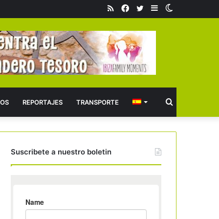
RSS
Facebook
Twitter
Barra
Switch
lateral
skin
Buscar
OS
REPORTAJES
TRANSPORTE
Suscribete a nuestro boletin