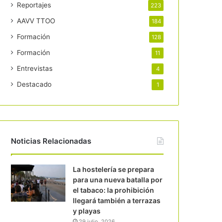
Reportajes
223
AAVV TTOO
184
Formación
128
Formación
11
Entrevistas
4
Destacado
1
Noticias Relacionadas
La hostelería se prepara
para una nueva batalla por
el tabaco: la prohibición
llegará también a terrazas
y playas
29 julio, 2026