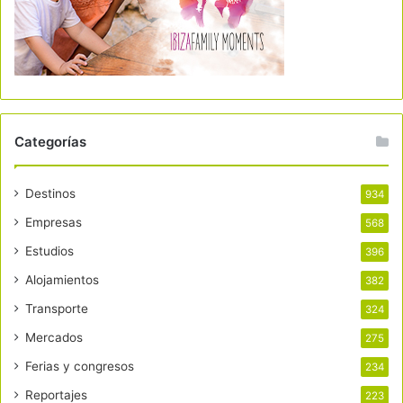
Categorías
Destinos
934
Empresas
568
Estudios
396
Alojamientos
382
Transporte
324
Mercados
275
Ferias y congresos
234
Reportajes
223