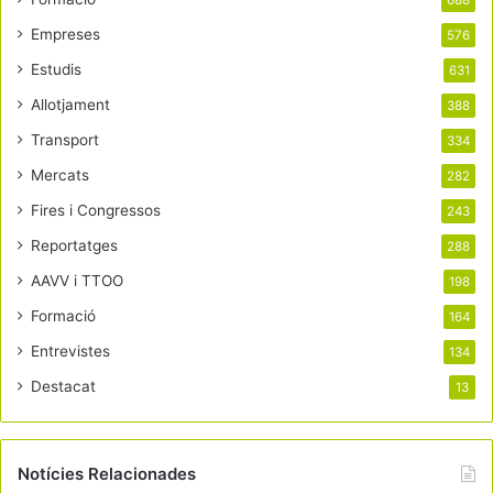
688
Empreses
576
Estudis
631
Allotjament
388
Transport
334
Mercats
282
Fires i Congressos
243
Reportatges
288
AAVV i TTOO
198
Formació
164
Entrevistes
134
Destacat
13
Notícies Relacionades