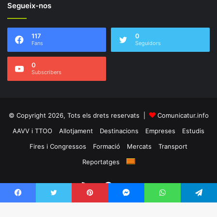
Segueix-nos
117
0
Fans
Seguidors
0
Subscribers
© Copyright 2026, Tots els drets reservats |
Comunicatur.info
AAVV i TTOO
Allotjament
Destinacions
Empreses
Estudis
Fires i Congressos
Formació
Mercats
Transport
Reportatges
RSS
Facebook
Twitter
Facebook
Twitter
Pinterest
Messenger
WhatsApp
Telegram