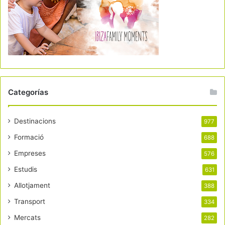
Categorías
Destinacions
977
Formació
688
Empreses
576
Estudis
631
Allotjament
388
Transport
334
Mercats
282