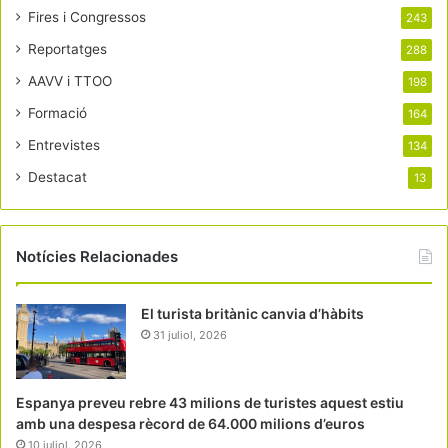
Fires i Congressos
243
Reportatges
288
AAVV i TTOO
198
Formació
164
Entrevistes
134
Destacat
13
Notícies Relacionades
El turista britànic canvia d’hàbits
31 juliol, 2026
Espanya preveu rebre 43 milions de turistes aquest estiu
amb una despesa rècord de 64.000 milions d’euros
10 juliol, 2026