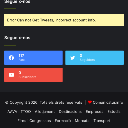
Segueix-nos
Error Can not Get Tweets, Incorrect account info.
Segueix-nos
117
0
Fans
Seguidors
0
Subscribers
© Copyright 2026, Tots els drets reservats |
Comunicatur.info
AAVV i TTOO
Allotjament
Destinacions
Empreses
Estudis
Fires i Congressos
Formació
Mercats
Transport