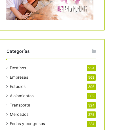
Categorías
Destinos
934
Empresas
568
Estudios
396
Alojamientos
382
Transporte
324
Mercados
275
Ferias y congresos
234