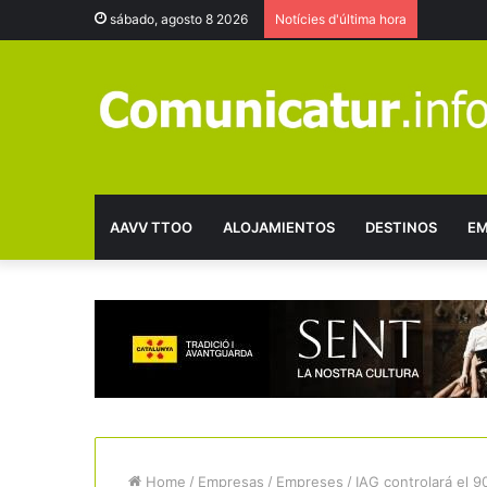
sábado, agosto 8 2026
Notícies d'última hora
AAVV TTOO
ALOJAMIENTOS
DESTINOS
EM
Home
/
Empresas
/
Empreses
/
IAG controlará el 