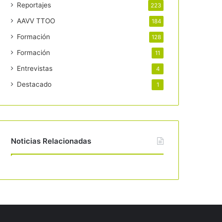
Reportajes
223
AAVV TTOO
184
Formación
128
Formación
11
Entrevistas
4
Destacado
1
Noticias Relacionadas