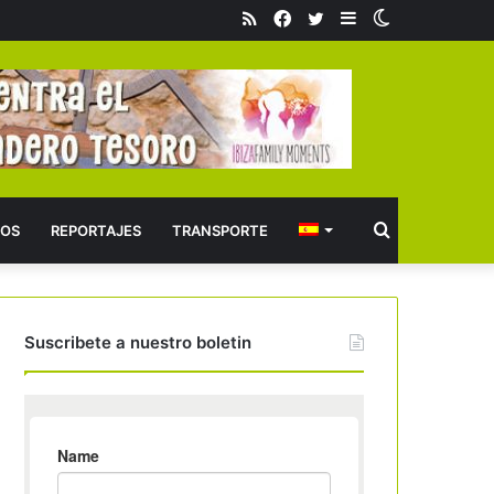
RSS
Facebook
Twitter
Barra
Switch
lateral
skin
Buscar
OS
REPORTAJES
TRANSPORTE
Suscribete a nuestro boletin