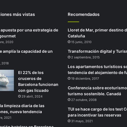
ciones más vistas
Recomendados
f apuesta por una estrategia de
Lloret de Mar, primer destino 
 gourmet
Cataluña
bre, 2020
15 junio, 2010
 amplía la capacidad de un
Transformación digital y Turi
?
2 septiembre, 2015
, 2018
Los apartamentos turísticos s
El 22% de los
tendencia del alojamiento de f
cruceros de
19 diciembre, 2017
Barcelona funcionan
Conferencia sobre ecoturismo
con gas licuado
turismo sostenible. Canadá
29 abril, 2024
27 octubre, 2008
la limpieza diaria de las
TUI se hace cargo de los test 
ones, nueva tendencia
para incentivar las reservas
re, 2021
31 mayo, 2021
ración hotelera en Barcelona