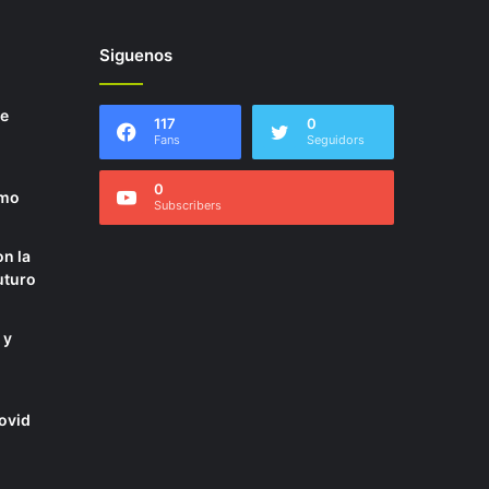
Siguenos
de
117
0
Fans
Seguidors
0
smo
Subscribers
on la
uturo
 y
Covid