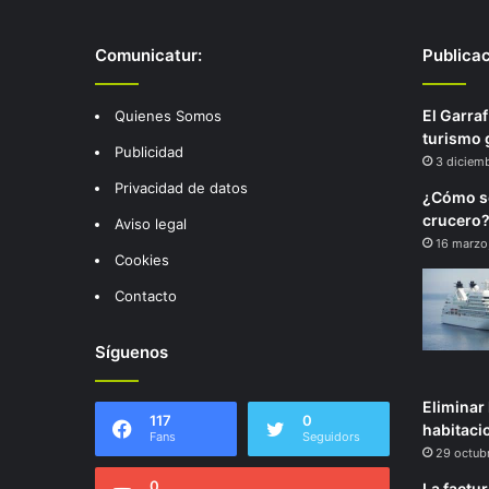
Comunicatur:
Publica
El Garra
Quienes Somos
turismo
Publicidad
3 diciem
Privacidad de datos
¿Cómo se
crucero
Aviso legal
16 marzo
Cookies
Contacto
Síguenos
Eliminar 
117
0
habitaci
Fans
Seguidors
29 octub
0
La factu