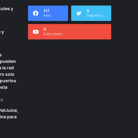
ules y
117
0
Fans
Seguidors
0
 y
Subscribers
s
 pueden
 la red
ero solo
 puertos
esta
26
telJuice,
ine para