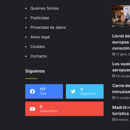
Quienes Somos
Publicidad
Privacidad de datos
Lloret d
Aviso legal
europea 
Cookies
conocimi
17 abril,
Contacto
Los vuel
aeropuer
Síguenos
24 octub
Carné de 
117
0
intrusis
Fans
Seguidors
11 octubr
0
Madrid re
Subscribers
turística
8 marzo,