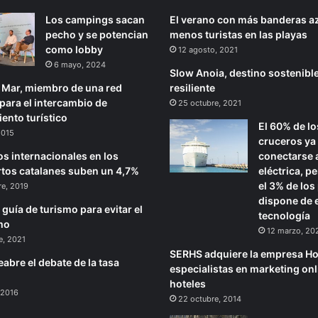
Los campings sacan
El verano con más banderas az
pecho y se potencian
menos turistas en las playas
como lobby
12 agosto, 2021
6 mayo, 2024
Slow Anoia, destino sostenible
e Mar, miembro de una red
resiliente
para el intercambio de
25 octubre, 2021
ento turístico
El 60% de lo
 2015
cruceros ya
os internacionales en los
conectarse a
tos catalanes suben un 4,7%
eléctrica, p
el 3% de los
re, 2019
dispone de 
guía de turismo para evitar el
tecnología
mo
12 marzo, 20
e, 2021
SERHS adquiere la empresa Ho
abre el debate de la tasa
especialistas en marketing onl
hoteles
 2016
22 octubre, 2014