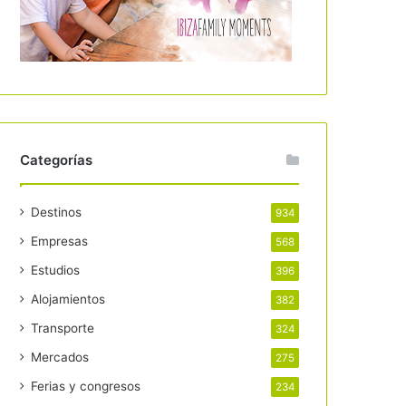
Categorías
Destinos
934
Empresas
568
Estudios
396
Alojamientos
382
Transporte
324
Mercados
275
Ferias y congresos
234