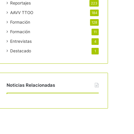
Reportajes
223
AAVV TTOO
184
Formación
128
Formación
11
Entrevistas
4
Destacado
1
Noticias Relacionadas