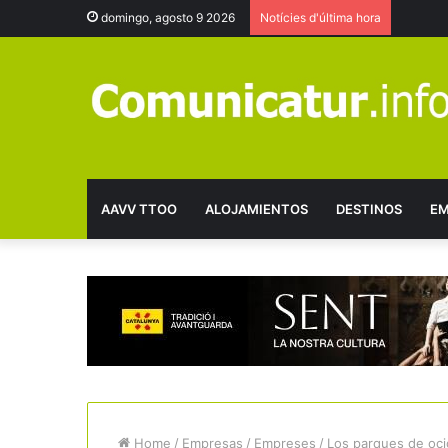
domingo, agosto 9 2026
Notícies d'última hora
AAVV TTOO
ALOJAMIENTOS
DESTINOS
EM
Home
/
Empresas
/
Empreses
/
Los parques de ocio