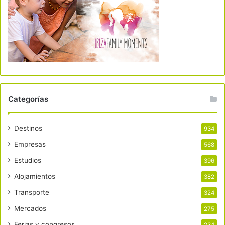
Categorías
Destinos
934
Empresas
568
Estudios
396
Alojamientos
382
Transporte
324
Mercados
275
Ferias y congresos
234