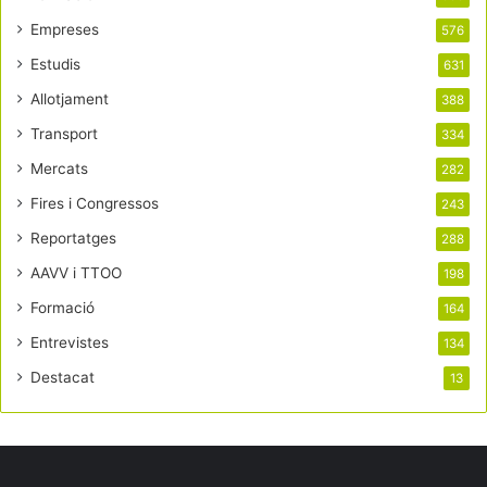
Empreses
576
Estudis
631
Allotjament
388
Transport
334
Mercats
282
Fires i Congressos
243
Reportatges
288
AAVV i TTOO
198
Formació
164
Entrevistes
134
Destacat
13