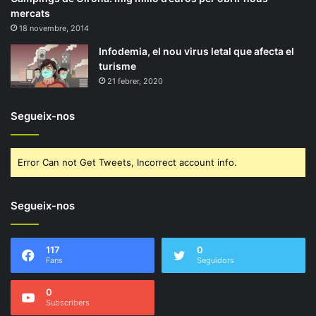
mercats
18 novembre, 2014
Infodemia, el nou virus letal que afecta el
turisme
21 febrer, 2020
Segueix-nos
Error Can not Get Tweets, Incorrect account info.
Segueix-nos
117
0
Fans
Seguidors
0
Subscribers