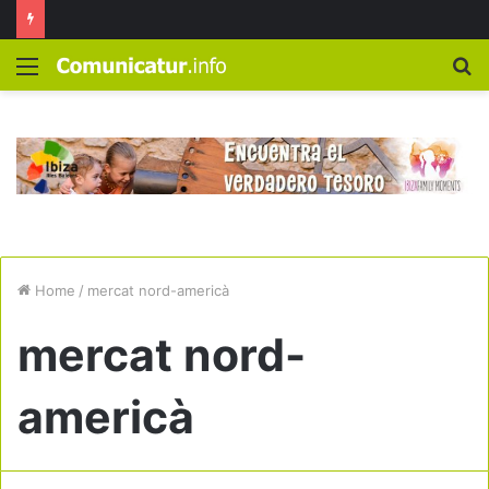
Menú
B
Home
/
mercat nord-americà
mercat nord-
americà