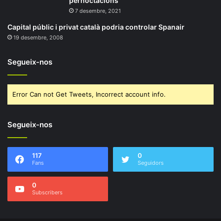
pernoctacions
7 desembre, 2021
Capital públic i privat català podria controlar Spanair
19 desembre, 2008
Segueix-nos
Error Can not Get Tweets, Incorrect account info.
Segueix-nos
117
0
Fans
Seguidors
0
Subscribers