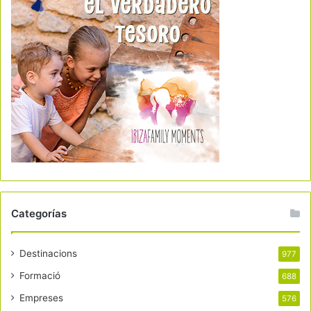
Categorías
Destinacions
977
Formació
688
Empreses
576