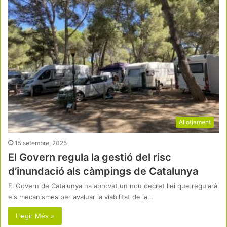
Allotjament
15 setembre, 2025
El Govern regula la gestió del risc
d’inundació als càmpings de Catalunya
El Govern de Catalunya ha aprovat un nou decret llei que regularà
els mecanismes per avaluar la viabilitat de la…
Llegir Més »