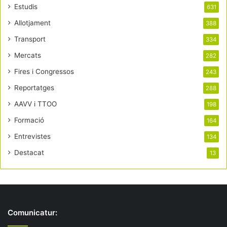
Estudis
631
Allotjament
388
Transport
334
Mercats
282
Fires i Congressos
243
Reportatges
288
AAVV i TTOO
198
Formació
164
Entrevistes
134
Destacat
13
Comunicatur: