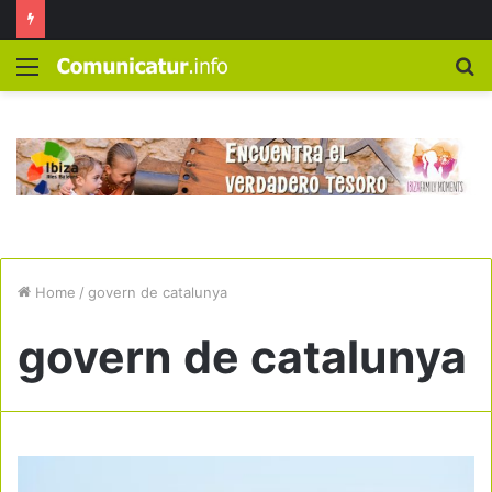
Menú
B
Home
/
govern de catalunya
govern de catalunya