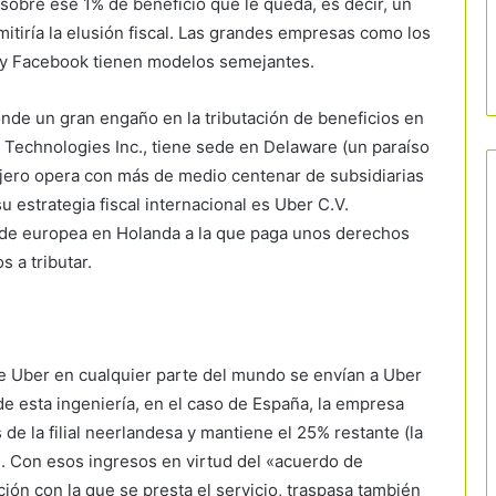
obre ese 1% de beneficio que le queda, es decir, un
itiría la elusión fiscal. Las grandes empresas como los
 y Facebook tienen modelos semejantes.
onde un gran engaño en la tributación de beneficios en
r Technologies Inc., tiene sede en Delaware (un paraíso
anjero opera con más de medio centenar de subsidiarias
 estrategia fiscal internacional es Uber C.V.
ede europea en Holanda a la que paga unos derechos
s a tributar.
e Uber en cualquier parte del mundo se envían a Uber
e esta ingeniería, en el caso de España, la empresa
de la filial neerlandesa y mantiene el 25% restante (la
. Con esos ingresos en virtud del «acuerdo de
ación con la que se presta el servicio, traspasa también