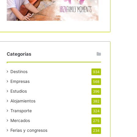
Categorías
Destinos
934
Empresas
568
Estudios
396
Alojamientos
382
Transporte
324
Mercados
275
Ferias y congresos
234