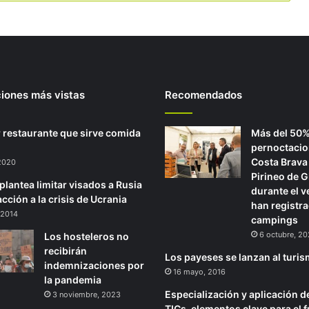
ciones más vistas
Recomendados
r restaurante que sirve comida
Más del 50%
pernoctacio
Costa Brava 
 2020
Pirineo de G
plantea limitar visados a Rusia
durante el v
cción a la crisis de Ucrania
han registr
 2014
campings
6 octubre, 2
Los hosteleros no
recibirán
Los payeses se lanzan al turi
indemnizaciones por
16 mayo, 2016
la pandemia
Especialización y aplicación d
3 noviembre, 2023
TICs, elementos clave para el f