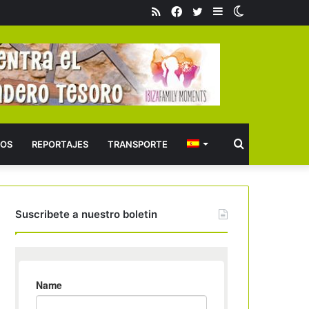
RSS
Facebook
Twitter
Barra
Switch
lateral
skin
Buscar
OS
REPORTAJES
TRANSPORTE
Suscribete a nuestro boletin