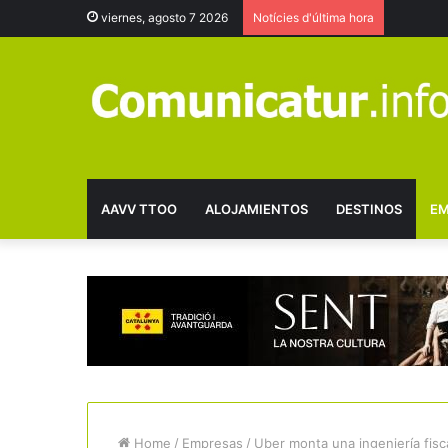
viernes, agosto 7 2026
Notícies d'última hora
AAVV TTOO
ALOJAMIENTOS
DESTINOS
EM
Home
/
Empresas
/
Uber monta una ingeniería fisc