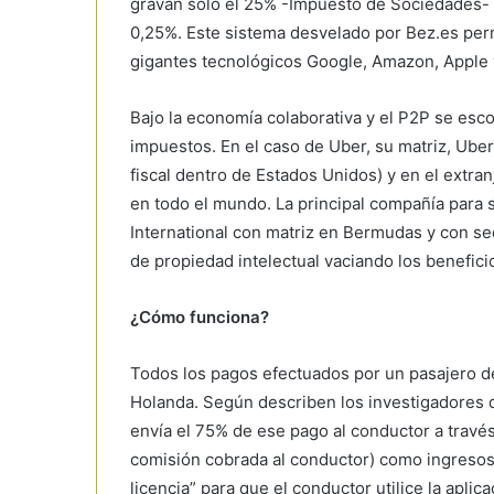
gravan sólo el 25% -Impuesto de Sociedades- s
0,25%. Este sistema desvelado por Bez.es perm
gigantes tecnológicos Google, Amazon, Apple
Bajo la economía colaborativa y el P2P se esc
impuestos. En el caso de Uber, su matriz, Ube
fiscal dentro de Estados Unidos) y en el extr
en todo el mundo. La principal compañía para su
International con matriz en Bermudas y con s
de propiedad intelectual vaciando los beneficio
¿Cómo funciona?
Todos los pagos efectuados por un pasajero d
Holanda. Según describen los investigadores d
envía el 75% de ese pago al conductor a través 
comisión cobrada al conductor) como ingresos
licencia” para que el conductor utilice la aplic