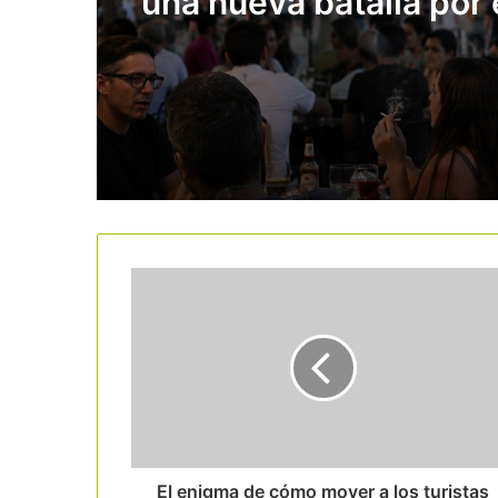
una nueva batalla por 
tabaco: la prohibición 
también a terrazas y p
El enigma de cómo mover a los turistas