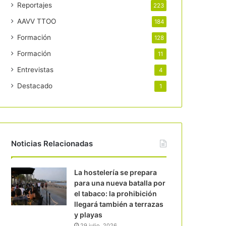
Reportajes
223
AAVV TTOO
184
Formación
128
Formación
11
Entrevistas
4
Destacado
1
Noticias Relacionadas
La hostelería se prepara
para una nueva batalla por
el tabaco: la prohibición
llegará también a terrazas
y playas
29 julio, 2026