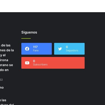
Siguenos
 de las
117
0
nes de la
Fans
Seguidors
y el
irona
0
erano se
Subscribers
ado en
022
smo
e las
uturo del