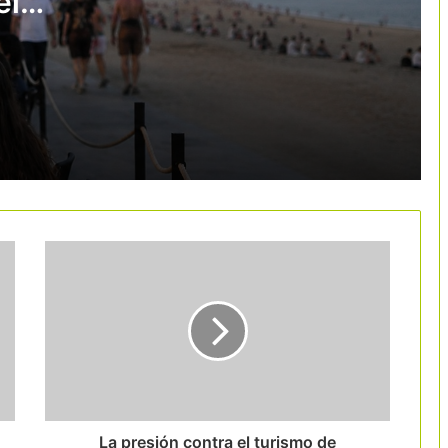
el
La nueva patronal FOET incorpora al
turismo como sector clave de
llegará
Tarragona
layas
Anuncio de un paquete de 15 millones
en ayudas para mejorar la eficiencia
energética del sector turístico
Airbnb lanza su programa de
estancias médicas en España en plena
presión sobre su modelo
El turismo cultural centra las Jornadas
de la Red de Oficinas de Turismo de
Cataluña en Molins de Rei
Jet2holidays supera los 1.500 hoteles
en su colección de alojamientos
sostenibles
La presión contra el turismo de