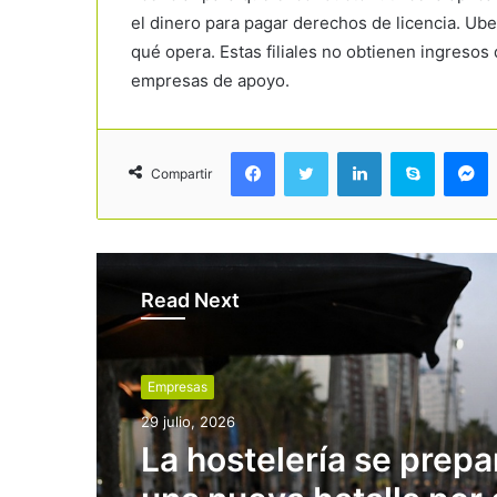
el dinero para pagar derechos de licencia. Ub
qué opera. Estas filiales no obtienen ingreso
empresas de apoyo.
Facebook
Twitter
LinkedIn
Skype
Messenger
Compartir
Read Next
Empresas
29 julio, 2026
La hostelería se prepa