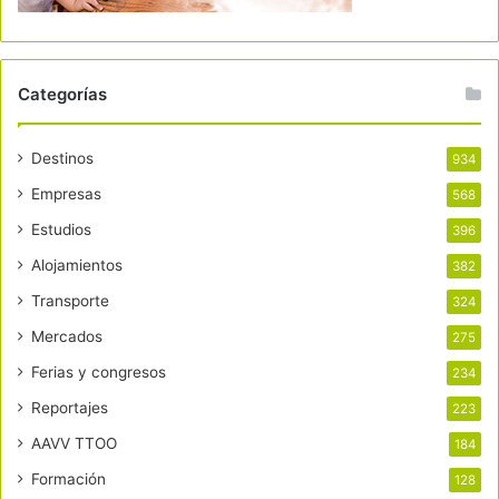
Categorías
Destinos
934
Empresas
568
Estudios
396
Alojamientos
382
Transporte
324
Mercados
275
Ferias y congresos
234
Reportajes
223
AAVV TTOO
184
Formación
128