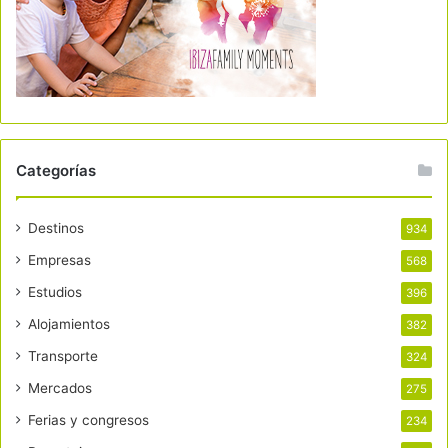
Categorías
Destinos
934
Empresas
568
Estudios
396
Alojamientos
382
Transporte
324
Mercados
275
Ferias y congresos
234