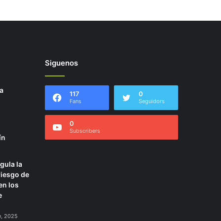
Siguenos
a
117
0
Fans
Seguidors
0
Subscribers
ín
gula la
riesgo de
en los
e
e, 2025