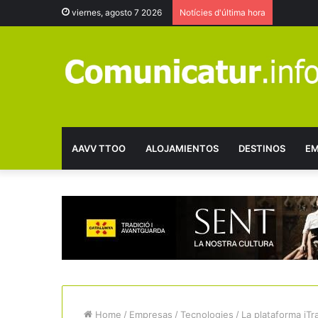
viernes, agosto 7 2026
Notícies d'última hora
AAVV TTOO
ALOJAMIENTOS
DESTINOS
EM
Home
/
Empresas
/
Tecnologies
/
La plataforma iTr