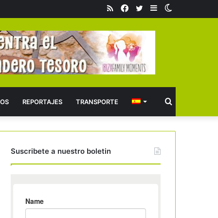
RSS
Facebook
Twitter
Barra
Switch
lateral
skin
Buscar
OS
REPORTAJES
TRANSPORTE
Suscribete a nuestro boletin