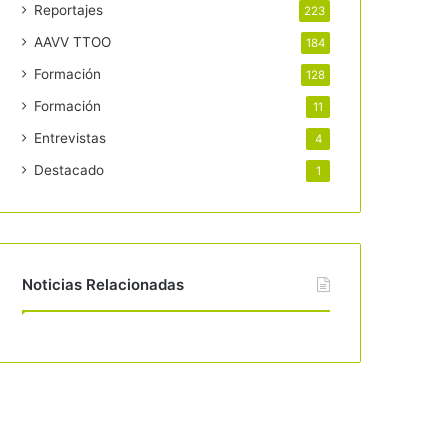
Reportajes
223
AAVV TTOO
184
Formación
128
Formación
11
Entrevistas
4
Destacado
1
Noticias Relacionadas