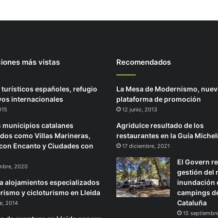
ciones más vistas
Recomendados
 turísticos españoles, refugio
La Mesa de Modernismo, nuev
ivos internacionales
plataforma de promoción
2015
12 junio, 2013
 municipios catalanes
Agridulce resultado de los
idos como Villas Marineras,
restaurantes en la Guía Michel
con Encanto y Ciudades con
17 diciembre, 2021
El Govern re
mbre, 2020
gestión del 
ra alojamientos especializados
inundación 
rismo y cicloturismo en Lleida
campings d
Cataluña
e, 2014
15 septiembr