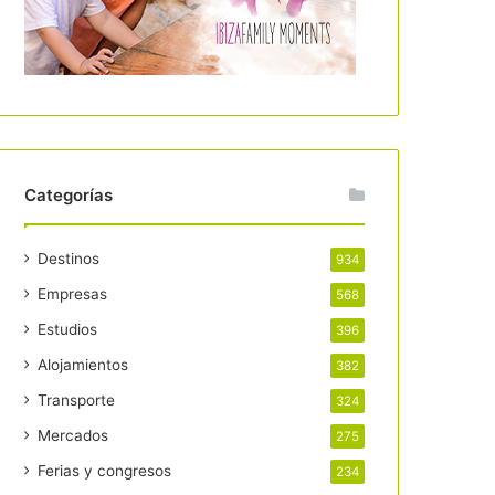
Categorías
Destinos
934
Empresas
568
Estudios
396
Alojamientos
382
Transporte
324
Mercados
275
Ferias y congresos
234