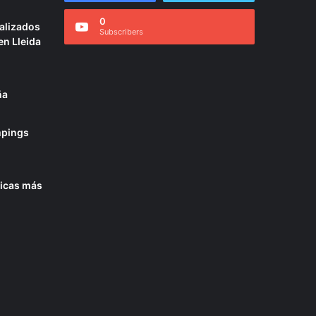
0
ializados
Subscribers
en Lleida
ña
mpings
ticas más