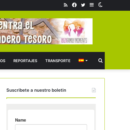
RSS
Facebook
Twitter
Barra
Switch
lateral
skin
Buscar
OS
REPORTAJES
TRANSPORTE
Suscribete a nuestro boletin