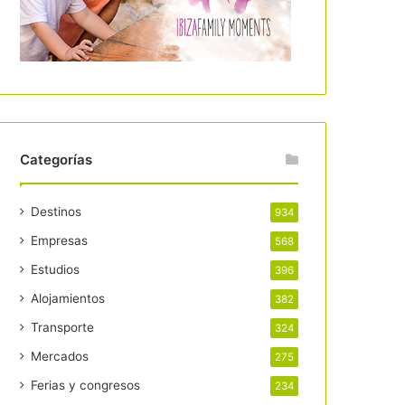
Categorías
Destinos
934
Empresas
568
Estudios
396
Alojamientos
382
Transporte
324
Mercados
275
Ferias y congresos
234