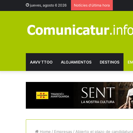
jueves, agosto 6 2026
Notícies d'última hora
AAVV TTOO
ALOJAMIENTOS
DESTINOS
EM
Home
/
Empresas
/
Abierto el plazo de candidatur