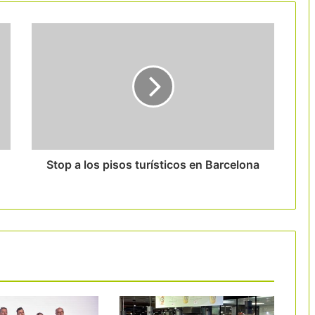
presión sobre su modelo
El turismo cultural centra las Jornadas
de la Red de Oficinas de Turismo de
Cataluña en Molins de Rei
Jet2holidays supera los 1.500 hoteles
en su colección de alojamientos
sostenibles
Stop a los pisos turísticos en Barcelona