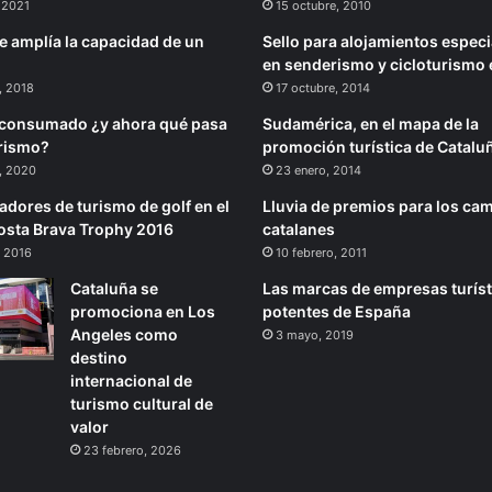
 2021
15 octubre, 2010
 amplía la capacidad de un
Sello para alojamientos espec
?
en senderismo y cicloturismo 
, 2018
17 octubre, 2014
t consumado ¿y ahora qué pasa
Sudamérica, en el mapa de la
urismo?
promoción turística de Catalu
o, 2020
23 enero, 2014
adores de turismo de golf en el
Lluvia de premios para los ca
sta Brava Trophy 2016
catalanes
 2016
10 febrero, 2011
Cataluña se
Las marcas de empresas turís
promociona en Los
potentes de España
Angeles como
3 mayo, 2019
destino
internacional de
turismo cultural de
valor
23 febrero, 2026