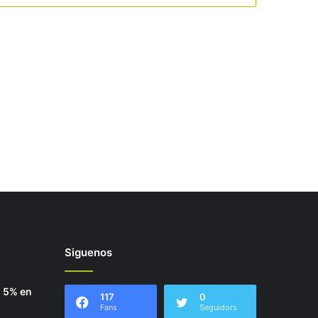
Siguenos
 5% en
117
0
Fans
Seguidors