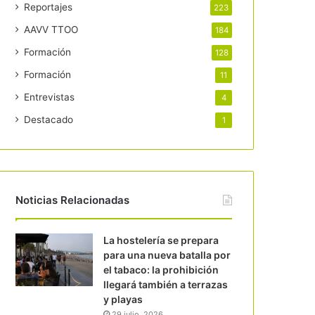
Reportajes
223
AAVV TTOO
184
Formación
128
Formación
11
Entrevistas
4
Destacado
1
Noticias Relacionadas
La hostelería se prepara
para una nueva batalla por
el tabaco: la prohibición
llegará también a terrazas
y playas
29 julio, 2026