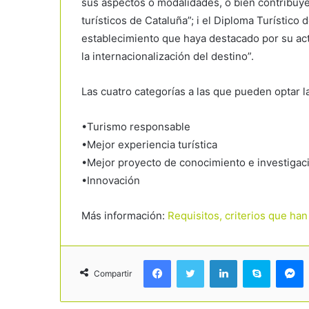
sus aspectos o modalidades, o bien contribuy
turísticos de Cataluña”; i el Diploma Turístico 
establecimiento que haya destacado por su act
la internacionalización del destino”.
Las cuatro categorías a las que pueden optar l
•Turismo responsable
•Mejor experiencia turística
•Mejor proyecto de conocimiento e investigació
•Innovación
Más información:
Requisitos, criterios que han
Facebook
Twitter
LinkedIn
Skype
Messenger
Compartir