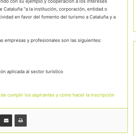
endo con su ejemplo y cooperación a los intereses
de Cataluña “a la institución, corporación, entidad o
ividad en favor del fomento del turismo a Cataluña y a
as empresas y profesionales son las siguientes:
n aplicada al sector turístico
La hostelería se prepara para una
nueva batalla por el tabaco: la
prohibición llegará también a terrazas
y playas
 de cumplir los aspirantes y como hacer la inscripción
El turismo crea empleo, pero el gran
reto sigue siendo encontrar
profesionales
Comparteix per correu electrònic
Imprimir
El turismo quiere romper el estigma de
la precariedad