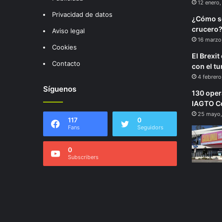
12 enero,
Privacidad de datos
¿Cómo se
crucero
Aviso legal
16 marzo
Cookies
El Brexi
Contacto
con el t
4 febrer
Síguenos
130 oper
IAGTO Co
25 mayo,
117
0
Fans
Seguidors
0
Subscribers