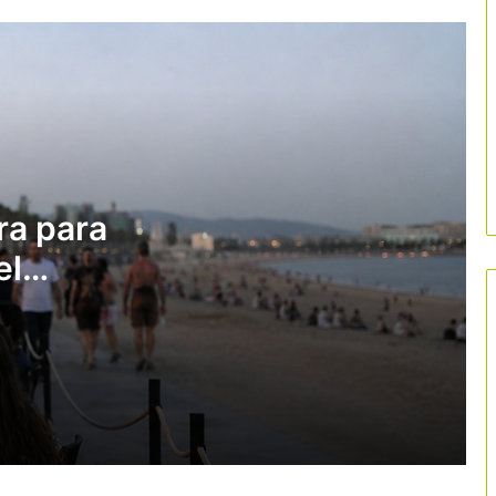
El debate sobre el IVA turístico alarma
al sector
La protesta docente pone en riesgo
141 millones de euros del turismo
educativo catalán
ra para
el
La nueva patronal FOET incorpora al
turismo como sector clave de
llegará
Tarragona
layas
Anuncio de un paquete de 15 millones
en ayudas para mejorar la eficiencia
energética del sector turístico
Airbnb lanza su programa de
estancias médicas en España en plena