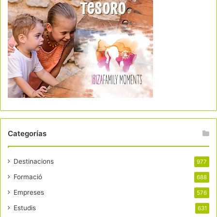
Categorías
Destinacions
977
Formació
688
Empreses
576
Estudis
631