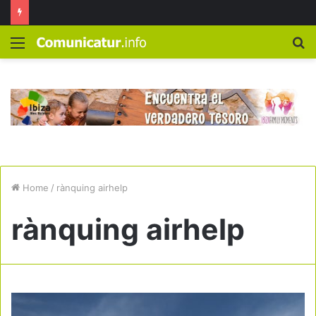
Menú
B
Home
/
rànquing airhelp
rànquing airhelp