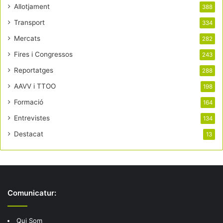
Allotjament
388
Transport
334
Mercats
282
Fires i Congressos
243
Reportatges
288
AAVV i TTOO
198
Formació
164
Entrevistes
134
Destacat
13
Comunicatur:
Qui Som