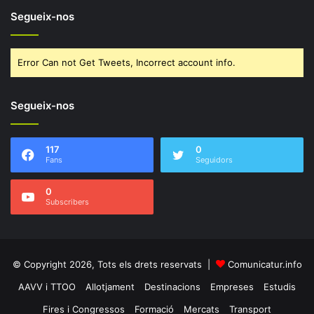
Segueix-nos
Error Can not Get Tweets, Incorrect account info.
Segueix-nos
117
0
Fans
Seguidors
0
Subscribers
© Copyright 2026, Tots els drets reservats |
Comunicatur.info
AAVV i TTOO
Allotjament
Destinacions
Empreses
Estudis
Fires i Congressos
Formació
Mercats
Transport