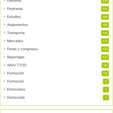
Destinos
934
Empresas
568
Estudios
396
Alojamientos
382
Transporte
324
Mercados
275
Ferias y congresos
234
Reportajes
223
AAVV TTOO
184
Formación
128
Formación
11
Entrevistas
4
Destacado
1