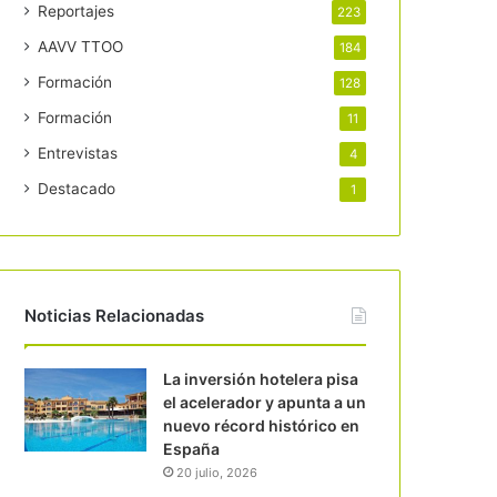
Reportajes
223
AAVV TTOO
184
Formación
128
Formación
11
Entrevistas
4
Destacado
1
Noticias Relacionadas
La inversión hotelera pisa
el acelerador y apunta a un
nuevo récord histórico en
España
20 julio, 2026