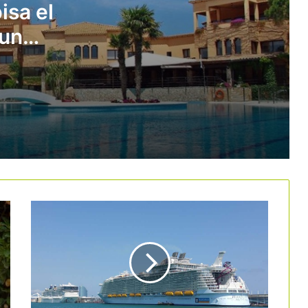
isa el
 un
El turismo de negocios defiende los
pisos turísticos ante su eliminación en
o en
Barcelona en 2028
El sector empresarial rechaza el
incremento del impuesto turístico
Apartur lleva a los tribunales al
Ayuntamiento de Barcelona por
subvencionar a las comunidades que
rechazan los pisos turísticos
España lidera la subida de precios
hoteleros en Europa
El camping Tamarit Beach Resort
apuesta por la desestacionalización y