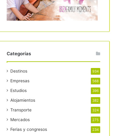
Categorías
Destinos
934
Empresas
568
Estudios
396
Alojamientos
382
Transporte
324
Mercados
275
Ferias y congresos
234