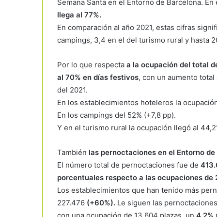
Semana Santa en el Entorno de Barcelona. En 
llega al 77%.
En comparación al año 2021, estas cifras signi
campings, 3,4 en el del turismo rural y hasta 
Por lo que respecta
a la ocupación del total d
al 70% en días festivos
, con un aumento total
del 2021.
En los establecimientos hoteleros la ocupación
En los campings del 52% (+7,8 pp).
Y en el turismo rural la ocupación llegó al 44,2
También
las pernoctaciones en el Entorno de
El número total de pernoctaciones fue de
413
porcentuales respecto a las ocupaciones de 
Los establecimientos que han tenido más perno
227.476
(+60%).
Le siguen las pernoctacione
con una ocupación de 13.604 plazas, un
4,2%