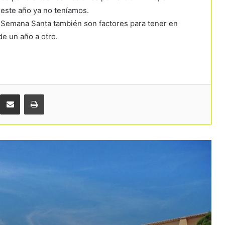
 este año ya no teníamos.
e Semana Santa también son factores para tener en
La inversión hotelera pisa el
e un año a otro.
acelerador y apunta a un nuevo
récord histórico en España
Europa cuestiona el registro de
viajeros y da argumentos a las
reclamaciones del sector turístico
Comparteix per correu electrònic
Imprimir
El Supremo anula el registro único de
alquiler turístico al considerar que el
Estado no tiene competencia para
crearlo
Pitchup sitúa a Cataluña, Galicia y
Andalucía al frente del camping en
España
El nuevo Parador Dalt Vila, una
excelente forma de descubrir Ibiza