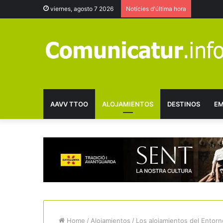
viernes, agosto 7 2026
Notícies d'última hora
AAVV TTOO
ALOJAMIENTOS
DESTINOS
EM
Home
/
Alojamientos
/
Los alojamientos del Entorn