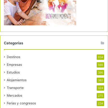
Categorías
Destinos
934
Empresas
568
Estudios
396
Alojamientos
382
Transporte
324
Mercados
275
Ferias y congresos
234