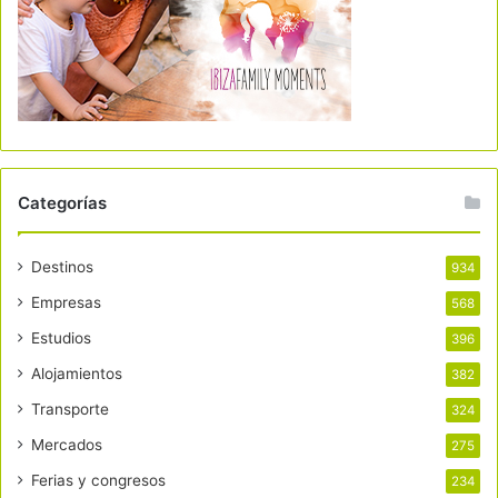
Categorías
Destinos
934
Empresas
568
Estudios
396
Alojamientos
382
Transporte
324
Mercados
275
Ferias y congresos
234