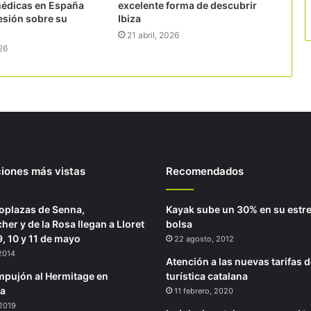
médicas en España
excelente forma de descubrir
esión sobre su
Ibiza
21 abril, 2026
26
ciones más vistas
Recomendados
plazas de Senna,
Kayak sube un 30% en su estr
er y de la Rosa llegan a Lloret
bolsa
9, 10 y 11 de mayo
22 agosto, 2012
2014
Atención a las nuevas tarifas d
pujón al Hermitage en
turística catalana
na
11 febrero, 2020
 2019