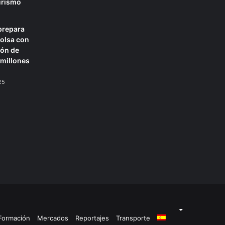
turismo
prepara
bolsa con
ión de
 millones
25
Formación
Mercados
Reportajes
Transporte