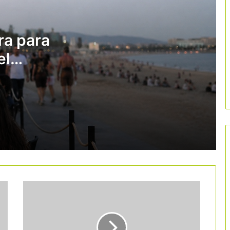
Europa cuestiona el registro de
viajeros y da argumentos a las
reclamaciones del sector turístico
ra para
el
El debate sobre el IVA turístico alarma
al sector
llegará
layas
La protesta docente pone en riesgo
141 millones de euros del turismo
educativo catalán
La nueva patronal FOET incorpora al
turismo como sector clave de
Tarragona
El Supremo anula el registro único de
alquiler turístico al considerar que el
Estado no tiene competencia para
crearlo