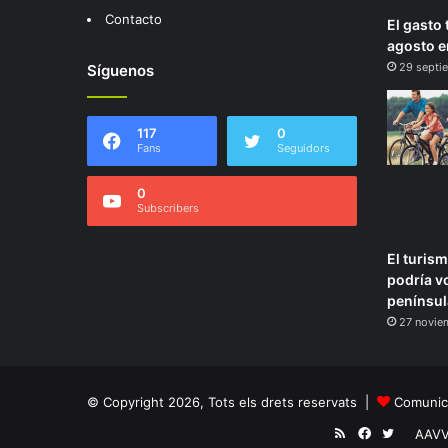
Contacto
El gasto 
agosto e
29 septi
Síguenos
117
0
Fans
Seguidors
0
Subscribers
El turis
podría vo
penínsul
27 novie
© Copyright 2026, Tots els drets reservats |
Comunica
RSS
Facebook
Twitter
AAV