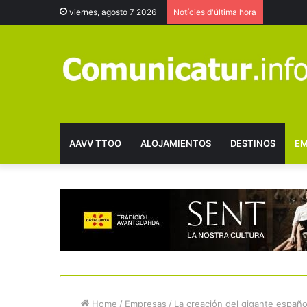
viernes, agosto 7 2026
Notícies d'última hora
AAVV TTOO
ALOJAMIENTOS
DESTINOS
EM
Home
/
Empresas
/
La creación del gigante españo