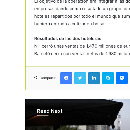
El objetivo de la operación era integrar a las d
empresas dando como resultado un grupo con
hoteles repartidos por todo el mundo que suma
hubiera entrado a cotizar en bolsa.
Resultados de las dos hoteleras
NH cerró unas ventas de 1.470 millones de euro
Barceló cerró con ventas netas de 1.980 millon
Facebook
Twitter
LinkedIn
Skype
Messenger
Compartir
Read Next