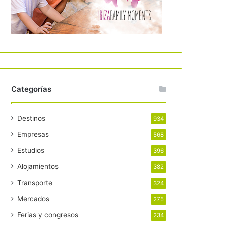
Categorías
Destinos
934
Empresas
568
Estudios
396
Alojamientos
382
Transporte
324
Mercados
275
Ferias y congresos
234