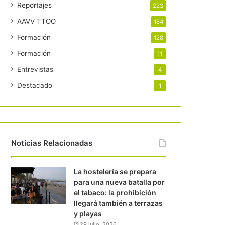
Reportajes
223
AAVV TTOO
184
Formación
128
Formación
11
Entrevistas
4
Destacado
1
Noticias Relacionadas
La hostelería se prepara
para una nueva batalla por
el tabaco: la prohibición
llegará también a terrazas
y playas
29 julio, 2026