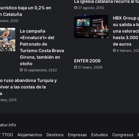
La iglesia catalana recurre al 
turístico baja un 0,2% en
27 agosto, 2012
n Cataluña
HBX Group 
embre, 2015
su salida a 
La campaña
una valorac
«Ennatura’t» del
hasta 3.000
Patronato de
de euros
Turismo Costa Brava
4 febrero, 20
Girona, también en
ENTER 2009
otoño
27 enero, 2009
16 septiembre, 2022
mo ruso abandona Turquía y
lver a las costas de la
a
mbre, 2015
tur.info
V TTOO
Alojamientos
Destinos
Empresas
Estudios
Congresos