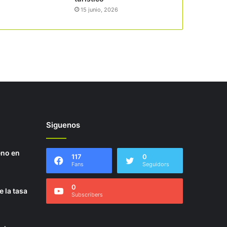
15 junio, 2026
Siguenos
eno en
117
0
Fans
Seguidors
0
e la tasa
Subscribers