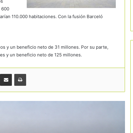
os
 600
rían 110.000 habitaciones. Con la fusión Barceló
La hostelería se prepara para una
nueva batalla por el tabaco: la
s y un beneficio neto de 31 millones. Por su parte,
prohibición llegará también a terrazas
y playas
es y un beneficio neto de 125 millones.
La inversión hotelera pisa el
acelerador y apunta a un nuevo
récord histórico en España
Comparteix per correu electrònic
Imprimir
El turismo crea empleo, pero el gran
reto sigue siendo encontrar
profesionales
El turismo quiere romper el estigma de
la precariedad