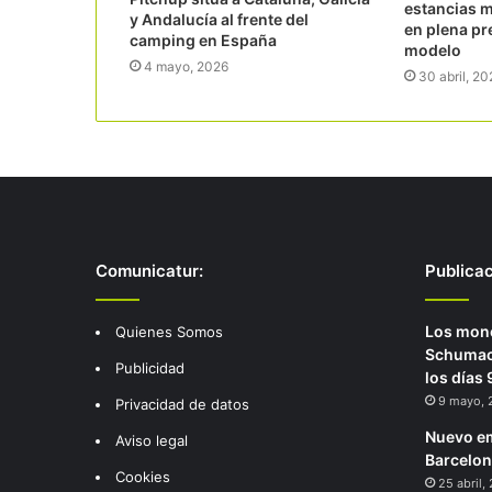
estancias 
y Andalucía al frente del
en plena pr
camping en España
modelo
4 mayo, 2026
30 abril, 20
Comunicatur:
Publica
Los mono
Quienes Somos
Schumach
Publicidad
los días 
9 mayo, 
Privacidad de datos
Nuevo em
Aviso legal
Barcelo
Cookies
25 abril,