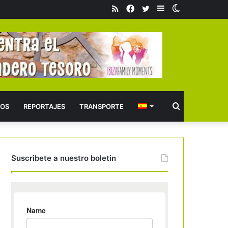
RSS
Facebook
Twitter
Barra
Switch
lateral
skin
Buscar
OS
REPORTAJES
TRANSPORTE
Suscribete a nuestro boletin