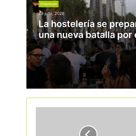
Empresas
29 julio, 2026
La hostelería se prepa
una nueva batalla por 
tabaco: la prohibición 
también a terrazas y p