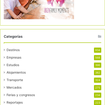
Categorías
Destinos
934
Empresas
568
Estudios
396
Alojamientos
382
Transporte
324
Mercados
275
Ferias y congresos
234
Reportajes
223