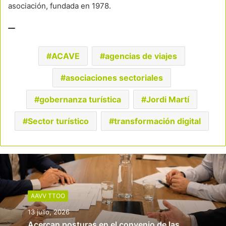
asociación, fundada en 1978.
ACAVE
agencias de viajes
asociaciones sectoriales
gobernanza turística
Jordi Martí
Sector turístico
transformación digital
AAVV TTOO
13 julio, 2026
Acercan posturas en el convenio de las