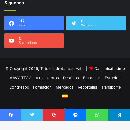
Siguenos
117
0
Fans
Seguidors
0
Subscribers
© Copyright 2026, Tots els drets reservats |
Comunicatur.info
AAVV TTOO
Alojamientos
Destinos
Empresas
Estudios
Congresos
Formación
Mercados
Reportajes
Transporte
RSS
Facebook
Twitter
Facebook
Twitter
Pinterest
Messenger
WhatsApp
Telegram