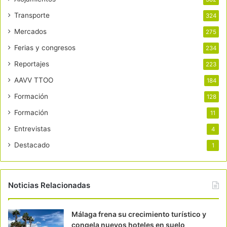
Transporte
324
Mercados
275
Ferias y congresos
234
Reportajes
223
AAVV TTOO
184
Formación
128
Formación
11
Entrevistas
4
Destacado
1
Noticias Relacionadas
Málaga frena su crecimiento turístico y
congela nuevos hoteles en suelo