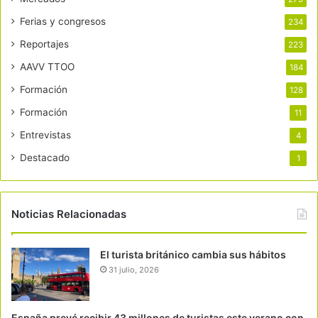
Ferias y congresos
234
Reportajes
223
AAVV TTOO
184
Formación
128
Formación
11
Entrevistas
4
Destacado
1
Noticias Relacionadas
El turista británico cambia sus hábitos
31 julio, 2026
España prevé recibir 43 millones de turistas este verano con