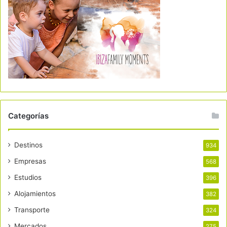
Categorías
Destinos
934
Empresas
568
Estudios
396
Alojamientos
382
Transporte
324
Mercados
275