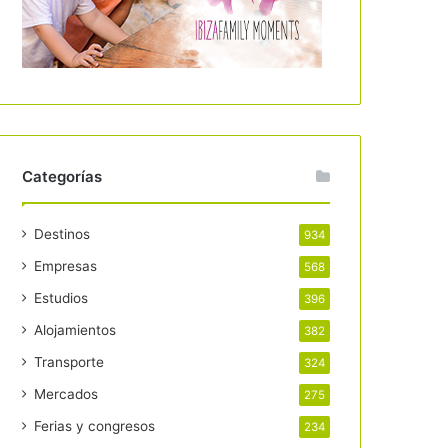
Categorías
Destinos
934
Empresas
568
Estudios
396
Alojamientos
382
Transporte
324
Mercados
275
Ferias y congresos
234