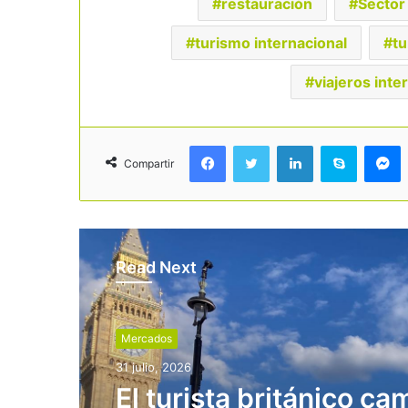
restauración
Sector 
turismo internacional
tu
viajeros inte
Facebook
Twitter
LinkedIn
Skype
Messenger
Compartir
Read Next
Mercados
31 julio, 2026
El turista británico ca