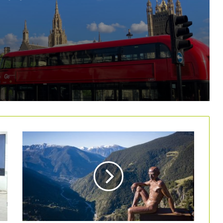
España obtiene una nota de 9,3 entre
los turistas internacionales
Misión comercial en EE.UU. y Canadá
para blindar el turismo norteamericano
en Cataluña
El turismo se reordena: más demanda,
pero con riesgos crecientes para el
sector
El conflicto en Oriente Medio afectará
el turismo en España
La guerra en Irán amenaza a la
industria de los viajes