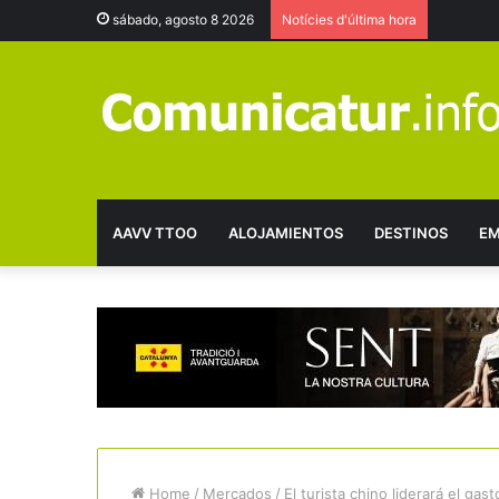
sábado, agosto 8 2026
Notícies d'última hora
AAVV TTOO
ALOJAMIENTOS
DESTINOS
EM
Home
/
Mercados
/
El turista chino liderará el ga