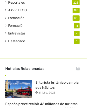
Reportajes
223
AAVV TTOO
184
Formación
128
Formación
11
Entrevistas
4
Destacado
1
Noticias Relacionadas
El turista británico cambia
sus hábitos
31 julio, 2026
España prevé recibir 43 millones de turistas