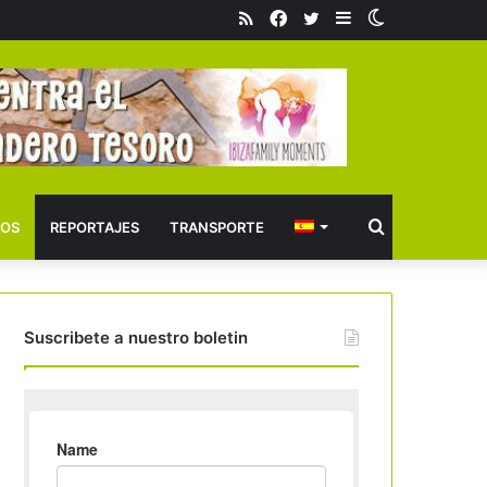
RSS
Facebook
Twitter
Barra
Switch
lateral
skin
Buscar
OS
REPORTAJES
TRANSPORTE
Suscribete a nuestro boletin