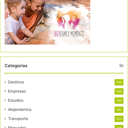
Categorías
Destinos
934
Empresas
568
Estudios
396
Alojamientos
382
Transporte
324
Mercados
275