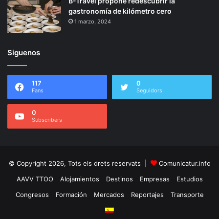
B-Travel propone redescubrir la
gastronomía de kilómetro cero
1 marzo, 2024
Siguenos
117
0
Fans
Seguidors
0
Subscribers
© Copyright 2026, Tots els drets reservats |
Comunicatur.info
AAVV TTOO
Alojamientos
Destinos
Empresas
Estudios
Congresos
Formación
Mercados
Reportajes
Transporte