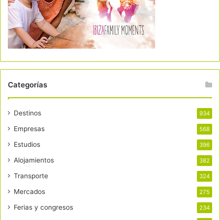
Categorías
Destinos
934
Empresas
568
Estudios
396
Alojamientos
382
Transporte
324
Mercados
275
Ferias y congresos
234