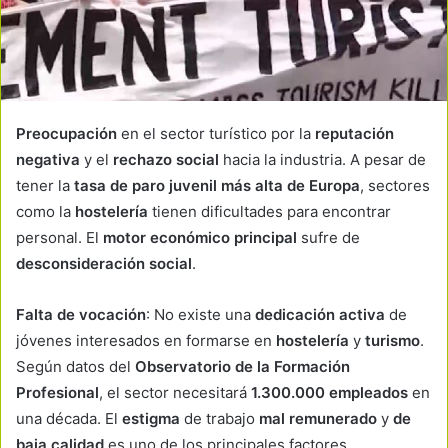
Preocupación
en el sector turístico por la
reputación
negativa
y el
rechazo social
hacia la industria. A pesar de
tener la
tasa de paro juvenil más alta de Europa
, sectores
como la
hostelería
tienen dificultades para encontrar
personal. El
motor económico principal
sufre de
desconsideración social
.
Falta de vocación
: No existe una
dedicación activa
de
jóvenes interesados en formarse en
hostelería
y
turismo
.
Según datos del
Observatorio de la Formación
Profesional
, el sector necesitará
1.300.000 empleados
en
una década. El
estigma
de trabajo
mal remunerado
y
de
baja calidad
es uno de los principales factores.