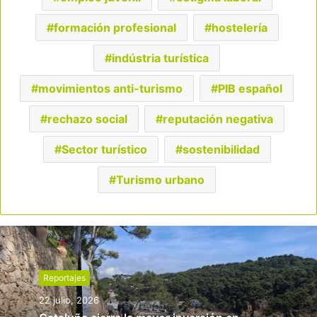
formación profesional
hostelería
indústria turística
movimientos anti-turismo
PIB español
rechazo social
reputación negativa
Sector turístico
sostenibilidad
Turismo urbano
Reportajes
22 julio, 2026