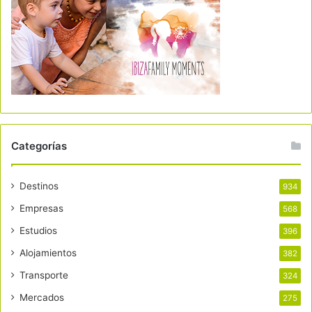
Categorías
Destinos
934
Empresas
568
Estudios
396
Alojamientos
382
Transporte
324
Mercados
275