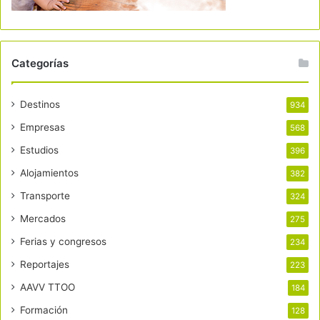
Categorías
Destinos
934
Empresas
568
Estudios
396
Alojamientos
382
Transporte
324
Mercados
275
Ferias y congresos
234
Reportajes
223
AAVV TTOO
184
Formación
128