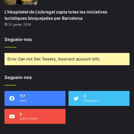
L’Hospitalet de Llobregat capta totes les iniciatives
turístiques bloquejades per Barcelona
25 gener, 2016
Segueix-nos
Error Can not Get Tweets, Incorrect account info.
Segueix-nos
117
0
Fans
Seguidors
0
Subscribers