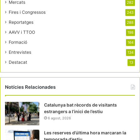
Mercats
282
Fires i Congressos
243
Reportatges
288
AAVV i TTOO
198
Formació
164
Entrevistes
134
Destacat
13
Notícies Relacionades
Catalunya bat rècords de visitants
estrangers a l’inici de l’estiu
6 agost, 2026
Les reserves d’última hora marcaran la
temporada d’estiu