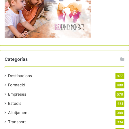
Categorías
Destinacions
977
Formació
688
Empreses
576
Estudis
631
Allotjament
388
Transport
334