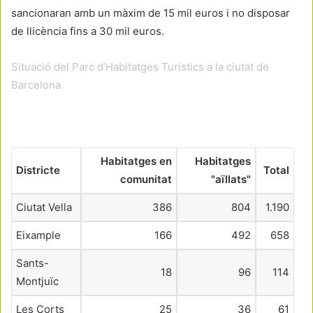
sancionaran amb un màxim de 15 mil euros i no disposar
de llicència fins a 30 mil euros.
Situació del Parc d’Habitatges Turístics a la ciutat de
Barcelona
Habitatges en
Habitatges
Districte
Total
comunitat
"aïllats"
Ciutat Vella
386
804
1.190
Eixample
166
492
658
Sants-
18
96
114
Montjuïc
Les Corts
25
36
61