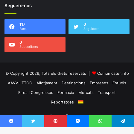
Segueix-nos
117
0
Fans
Seguidors
0
Subscribers
© Copyright 2026, Tots els drets reservats |
Comunicatur.info
AAVV i TTOO
Allotjament
Destinacions
Empreses
Estudis
Fires i Congressos
Formació
Mercats
Transport
Reportatges
RSS
Facebook
Twitter
Facebook
Twitter
Pinterest
Messenger
WhatsApp
Telegram