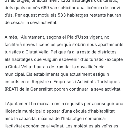
d’habitatges, té actualment 1.202 habitatges d’ús turístic,
dels quals només 669 van sol·licitar una llicència de canvi
d’ús. Per aquest motiu els 533 habitatges restants hauran
de cessar la seva activitat.
A més, l’Ajuntament, segons el Pla d’Usos vigent, no
facilitarà noves llicències perquè s’obrin nous apartaments
turístics a Ciutat Vella. Pel que fa a la resta de districtes
els habitatges que vulguin esdevenir d’ús turístic -excepte
a Ciutat Vella- hauran de tramitar la nova llicència
municipal. Els establiments que actualment estiguin
inscrits en el Registre d’Empreses i Activitats Turístiques
(REAT) de la Generalitat podran continuar la seva activitat.
L’Ajuntament ha marcat com a requisits per aconseguir una
llicència municipal disposar d’una cèdula d’habitabilitat
amb la capacitat màxima de l’habitatge i comunicar
l’activitat econòmica al veïnat. Les molèsties als veïns es