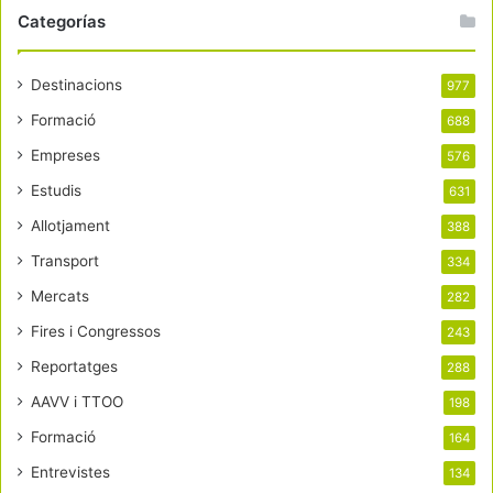
Categorías
Destinacions
977
Formació
688
Empreses
576
Estudis
631
Allotjament
388
Transport
334
Mercats
282
Fires i Congressos
243
Reportatges
288
AAVV i TTOO
198
Formació
164
Entrevistes
134