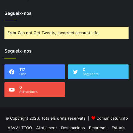
Segueix-nos
Error Can not Get Tweets, Incorrect account info.
Segueix-nos
117
0
Fans
Seguidors
0
Subscribers
© Copyright 2026, Tots els drets reservats |
Comunicatur.info
AAVV i TTOO
Allotjament
Destinacions
Empreses
Estudis