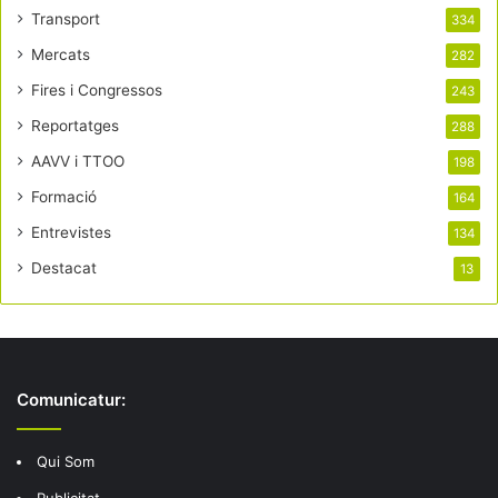
Transport
334
Mercats
282
Fires i Congressos
243
Reportatges
288
AAVV i TTOO
198
Formació
164
Entrevistes
134
Destacat
13
Comunicatur:
Qui Som
Publicitat