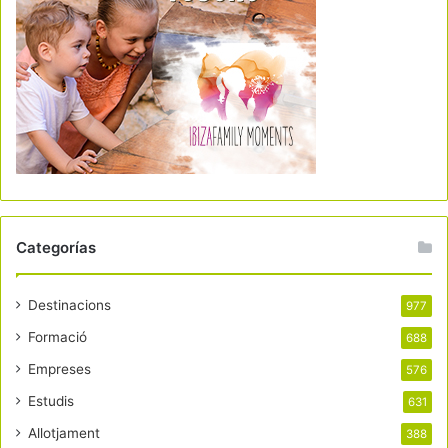
Categorías
Destinacions
977
Formació
688
Empreses
576
Estudis
631
Allotjament
388