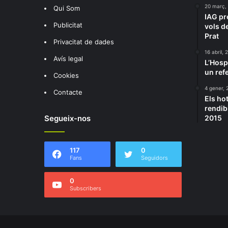
20 març,
Qui Som
IAG pr
Publicitat
vols de
Prat
Privacitat de dades
16 abril, 
Avís legal
L’Hosp
un ref
Cookies
4 gener, 
Contacte
Els ho
rendib
Segueix-nos
2015
117
0
Fans
Seguidors
0
Subscribers