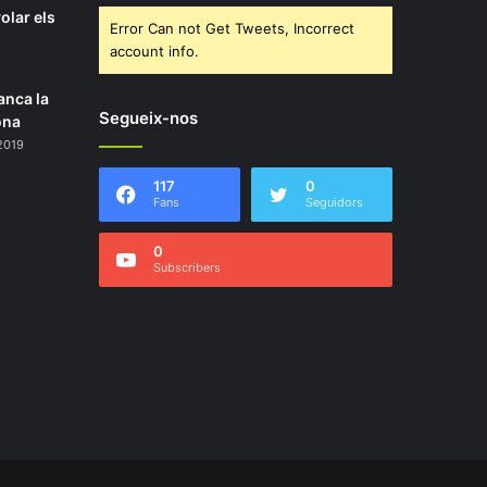
olar els
Error Can not Get Tweets, Incorrect
account info.
anca la
Segueix-nos
ona
2019
117
0
Fans
Seguidors
0
Subscribers