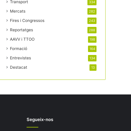
Transport
334
Mercats
282
Fires i Congressos
243
Reportatges
288
AAVV i TTOO
198
Formació
164
Entrevistes
134
Destacat
13
Segueix-nos