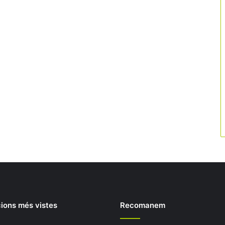
ions més vistes
Recomanem