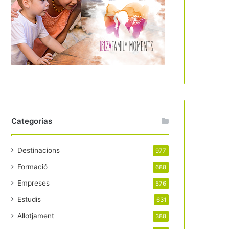
Categorías
Destinacions
977
Formació
688
Empreses
576
Estudis
631
Allotjament
388