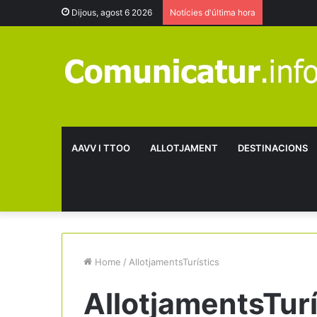
Dijous, agost 6 2026
Notícies d'última hora
AAVV I TTOO
ALLOTJAMENT
DESTINACIONS
Home
/
AllotjamentsTurístics
AllotjamentsTurí