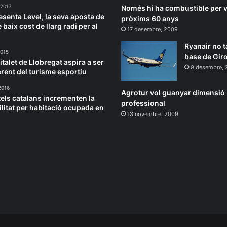
 2017
Només hi ha combustible per v
esenta Level, la seva aposta de
pròxims 60 anys
 baix cost de llarg radi per al
17 desembre, 2009
Ryanair no t
2015
base de Gir
italet de Llobregat aspira a ser
9 desembre, 
erent del turisme esportiu
2016
Agrotur vol guanyar dimensió
tels catalans incrementen la
professional
ilitat per habitació ocupada en
13 novembre, 2009